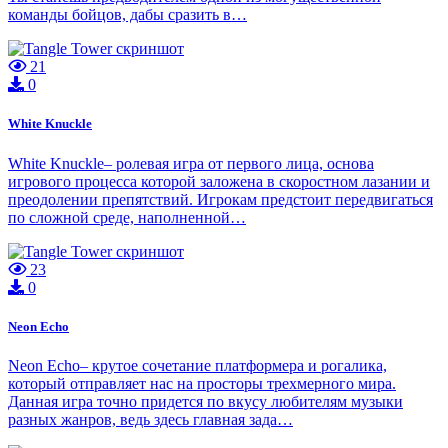
команды бойцов, дабы сразить в…
21
0
White Knuckle
White Knuckle– ролевая игра от первого лица, основа
игрового процесса которой заложена в скоростном лазании и
преодолении препятствий. Игрокам предстоит передвигаться
по сложной среде, наполненной…
23
0
Neon Echo
Neon Echo– крутое сочетание платформера и рогалика,
который отправляет нас на просторы трехмерного мира.
Данная игра точно придется по вкусу любителям музыки
разных жанров, ведь здесь главная зада…