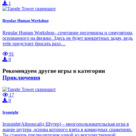
1
Regular Human Workshop
Regular Human Workshop– сочетание песочницы и симулятора,
основанного на физике. Здесь не будет конкретных задач, ведь
тебе предстоит бросать разл…
91
0
Рекомендуем другие игры в категории
Приключения
17
0
Ironsight
Ironsight(Айронсайд Шутер) – многопользовательская игра в
жанре шутера, основа которого взята в командных сражениях.
Ты станешь предводителем одной из могущественной