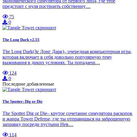
экономического симулятора от первого лица, где тебе
предстоит с нуля построить собственну…
75
0
The Long Dark v2.55
The Long Dark(Зе Лонг Дарк)– очередная компьютерная игра,
которая включает в себя довольно популярную тему
выживания в диких условиях. Ты попадаеш…
124
0
Последние добавленные
The Spotter: Dig or Die
The Spotter Dig or Die– крутое сочетание симулятора раскопок
и жанра Tower Defense, где ты отправишься на заброшенную
заправку посреди пустыни Нев…
114