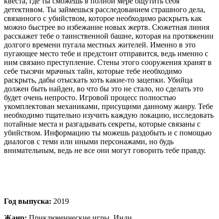
квеста, где ты сможешь в полной мере ощутить себя
детективом. Ты займешься расследованием страшного дела,
связанного с убийством, которое необходимо раскрыть как
можно быстрее во избежание новых жертв. Сюжетная линия
расскажет тебе о таинственной башне, которая на протяжении
долгого времени пугала местных жителей. Именно в это
пугающее место тебе и предстоит отправится, ведь именно с
ним связано преступление. Стены этого сооружения хранят в
себе тысячи мрачных тайн, которые тебе необходимо
раскрыть, дабы отыскать хоть какие-то зацепки. Убийца
должен быть найден, во что бы это не стало, но сделать это
будет очень непросто. Игровой процесс полностью
укомплектован механиками, присущими данному жанру. Тебе
необходимо тщательно изучить каждую локацию, исследовать
потайные места и разгадывать секреты, которые связаны с
убийством. Информацию ты можешь раздобыть и с помощью
диалогов с теми или иными персонажами, но будь
внимательным, ведь не все они могут говорить тебе правду.
Год выпуска:
2019
Жанр:
Приключенческие игры, Инди