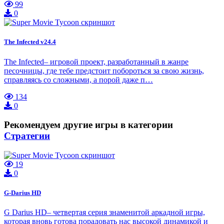
99
0
The Infected v24.4
The Infected– игровой проект, разработанный в жанре
песочницы, где тебе предстоит побороться за свою жизнь,
справляясь со сложными, а порой даже п…
134
0
Рекомендуем другие игры в категории
Стратегии
19
0
G-Darius HD
G Darius HD– четвертая серия знаменитой аркадной игры,
которая вновь готова порадовать нас высокой динамикой и