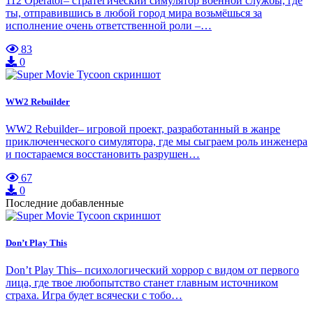
112 Operator– стратегический симулятор военной службы, где
ты, отправившись в любой город мира возьмёшься за
исполнение очень ответственной роли –…
83
0
WW2 Rebuilder
WW2 Rebuilder– игровой проект, разработанный в жанре
приключенческого симулятора, где мы сыграем роль инженера
и постараемся восстановить разрушен…
67
0
Последние добавленные
Don’t Play This
Don’t Play This– психологический хоррор с видом от первого
лица, где твое любопытство станет главным источником
страха. Игра будет всячески с тобо…