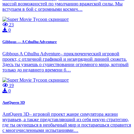
массой возможностей по умолчанию вражеской силы. Мы
вступаем в бой с огромными космич…
23
0
Gibbous — A Cthulhu Adventure
Gibbous A Cthulhu Adventure– приключенческий игровой
проект, с отличной графикой и незаурядной линией сюжета.
Здесь ты узнаешь о существовании огромного мира, который
только до недавнего времени б…
19
0
AntQueen 3D
AntQueen 3D– игровой проект жанре симулятора жизни
муравьев, а также представляющий из себя некую стратегию,
где ты окунешься в необычный мир и постараешься справится
с многочисленными испытаниями…