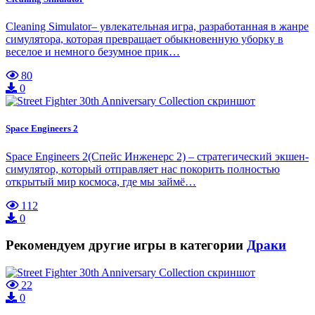
Cleaning Simulator– увлекательная игра, разработанная в жанре
симулятора, которая превращает обыкновенную уборку в
веселое и немного безумное прик…
80
0
Space Engineers 2
Space Engineers 2(Спейс Инженерс 2) – стратегический экшен-
симулятор, который отправляет нас покорить полностью
открытый мир космоса, где мы займё…
112
0
Рекомендуем другие игры в категории
Драки
22
0