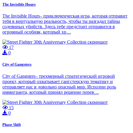
The Invisible Hours
The Invisible Hours– приключенческая игра, которая отправит
тебя в виртуальную реальность, чтобы ты разгадал тайны
содеянных убийств. Здесь тебе предстоит отправится в
огромный особняк, который хр…
17
0
City of Gangsters
City of Gangsters– трехмерный стратегический игровой
проект, который охватывает гангстерскую тематику и
отправляет нас в довольно опасный мир. Исполни роль
иммигранта, который принял решение перев…
15
0
Phase Shift