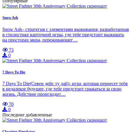
Популярные
Snow Ash
Snow Ash– стратегия с элементами выживания, разработанная
в стилистике карточной игры, где тебе предстоит выживать
на просторах мира, переживающег…
73
0
7 Days To Die
7 Days To Die(Севен дейс ту дай)- игра, которая пернесет тебя
в недалекое будущее, где тебе предстоит сражаться за свою
жизнь. Действие происходит…
70
0
Последние добавленные
Cleaning Simulator