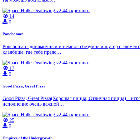
14
0
Ponchoman
Ponchoman– динамичный и немного безумный шутер с элементами
кладбище, где тебе предс…
17
0
Good Pizza, Great Pizza
Good Pizza, Great Pizza(Хорошая пицца, Отличная пицца) – иг
исполнение очень важной…
25
0
Empires of the Undergrowth