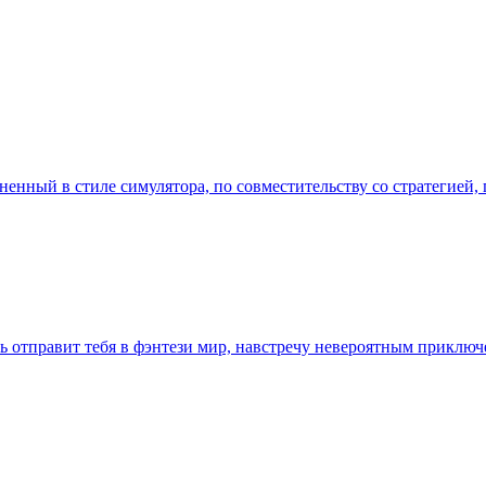
ненный в стиле симулятора, по совместительству со стратегией, 
вь отправит тебя в фэнтези мир, навстречу невероятным прикл