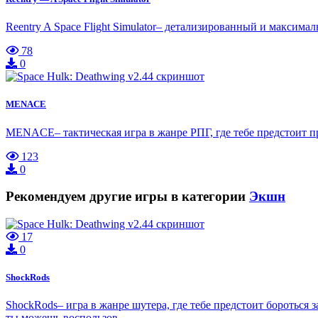
Reentry A Space Flight Simulator– детализированный и максим
78
0
MENACE
MENACE– тактическая игра в жанре РПГ, где тебе предстоит 
123
0
Рекомендуем другие игры в категории
Экшн
17
0
ShockRods
ShockRods– игра в жанре шутера, где тебе предстоит боротьс
ты можешь воспользов…