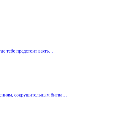
где тебе предстоит взять…
ючениям, сокрушительным битва…