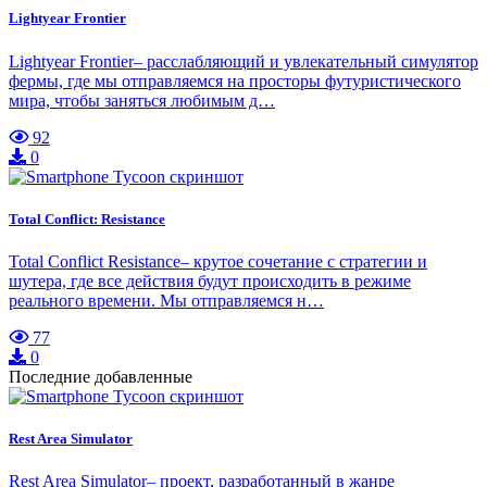
Lightyear Frontier
Lightyear Frontier– расслабляющий и увлекательный симулятор
фермы, где мы отправляемся на просторы футуристического
мира, чтобы заняться любимым д…
92
0
Total Conflict: Resistance
Total Conflict Resistance– крутое сочетание с стратегии и
шутера, где все действия будут происходить в режиме
реального времени. Мы отправляемся н…
77
0
Последние добавленные
Rest Area Simulator
Rest Area Simulator– проект, разработанный в жанре