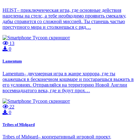
HEIST– приключенческая игра, где основные действия
нацелены на стелс, а тебе необходимо проявить смекалку,
дабы справится со сложной миссией. Ты станешь частью
преступного мира и столкнешься с ряд…
13
0
Lamentum
Lamentum– двухмерная игра в жанре хоррора, где ты
окажешься в бесконечном кошмаре и постараешься выжить в
его условиях. Отправляйся на территорию Новой Англии
восемнадцатого века, где и будут прох…
22
0
Tribes of Midgard
Tribes of Midgard– кооперативный игровой проект,