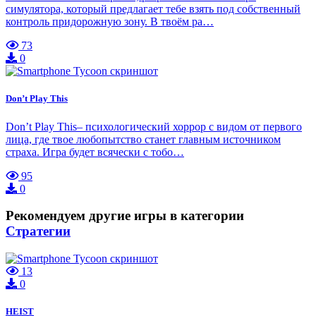
симулятора, который предлагает тебе взять под собственный
контроль придорожную зону. В твоём ра…
73
0
Don’t Play This
Don’t Play This– психологический хоррор с видом от первого
лица, где твое любопытство станет главным источником
страха. Игра будет всячески с тобо…
95
0
Рекомендуем другие игры в категории
Стратегии
13
0
HEIST