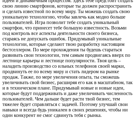
идеей и динамичным процессом. Здесь тебе предстоит создать
свою линию смартфонов, которые ты должен распространить
и сделать известной по всему миру. Ты можешь создать свою
уникальную технологию, чтобы завлечь как модно больше
пользователей. Игра позволит тебе создать уникальный
смартфон, что принесет тебе большую известность. Возьми
под контроль все аспекты деятельности своего бизнеса,
стараясь не допускать ошибок. Придумывай уникальные
технологии, которые сделают твою разработку настоящим
бестселлером. По мере прохождения ты будешь стараться
развивать свои технологии, тем самым продвигаясь вверх по
лестнице карьеры и лестнице популярности. Твоя цель –
наладить производство со ильных телефонов своей марки,
продвинуть ее по всему миру и стать лидером на рынке
продаж. Также, по мере увеличения опыта, ты сможешь
увеличивать свой бизнес, расширяя его как в масштабном, так
и в техническом плане. Придумывай новые и новые идеи,
которые будут поддерживать и даже увеличивать численность
пользователей. Чем дальше будет расти твой бизнес, тем
тяжелее будет справляться с задачей. Поэтому улучшай свои
навыки и всегда будь уникален в своих решениях, чтобы ни
один конкурент не смог сдвинуть тебя с рынка.