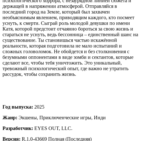
психологического хоррора, с незаурядной линией сюжета и
держащей в напряжении атмосферой. Отправляйся в
последний город на Земле, который был захвачен
необъяснимым явлением, приводящим каждого, кто посмеет
уснуть, к смерти. Сыграй роль молодой девушки по имени
Катя, которой предстоит отчаянно бороться за свою жизнь и
стараться не уснуть, ведь бессонница – единственный шанс на
существование. Ты становишься частью искажённой
реальности, которая подготовила не мало испытаний и
сложных головоломок. Не обойдется и без столкновения с
безумными оппонентами в виде зомби и сектантов, которые
сделают все, чтобы тебя уничтожить. Это уникальный,
тревожный психологический опыт, где важно не утратить
рассудок, чтобы сохранить жизнь.
Год выпуска:
2025
Жанр:
Экшены, Приключенческие игры, Инди
Разработчик:
EYES OUT, LLC.
Версия:
R.1.0-43669 Полная (Последняя)