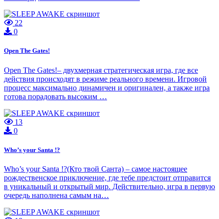
22
0
Open The Gates!
Open The Gates!– двухмерная стратегическая игра, где все
действия происходят в режиме реального времени. Игровой
процесс максимально динамичен и оригинален, а также игра
готова порадовать высоким …
13
0
Who’s your Santa !?
Who’s your Santa !?(Кто твой Санта) – самое настоящее
рождественское приключение, где тебе предстоит отправится
в уникальный и открытый мир. Действительно, игра в первую
очередь наполнена самым на…