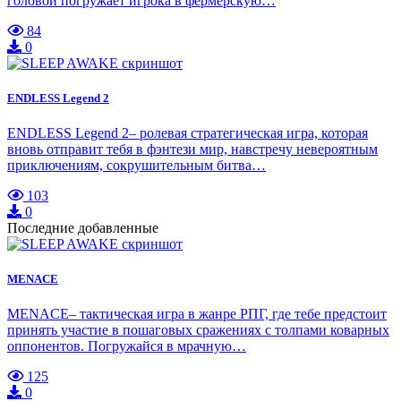
головой погружает игрока в фермерскую…
84
0
ENDLESS Legend 2
ENDLESS Legend 2– ролевая стратегическая игра, которая
вновь отправит тебя в фэнтези мир, навстречу невероятным
приключениям, сокрушительным битва…
103
0
Последние добавленные
MENACE
MENACE– тактическая игра в жанре РПГ, где тебе предстоит
принять участие в пошаговых сражениях с толпами коварных
оппонентов. Погружайся в мрачную…
125
0