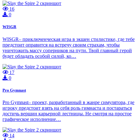
16
0
WISGR
WISGR– приключенческая игра в экшен стилистике, где тебе
предстоит оправится на встречу своим страхам, чтобы
уничтожить массу соперников на пути. Твой главный герой
будет обладать особой силой, ко…
17
0
Pro Gymnast
Pro Gymnast– проект, разработанный в жанре симулятора, где
игроку предстоит взять на себя роль гимнаста и постараться
достичь вершин карьерной лестницы. Не смотря на простое
графическое исполнение…
14