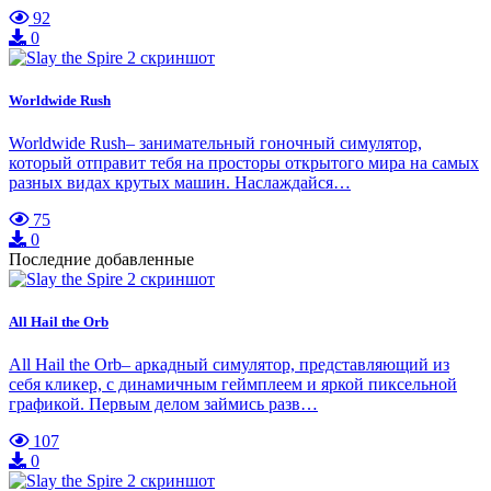
92
0
Worldwide Rush
Worldwide Rush– занимательный гоночный симулятор,
который отправит тебя на просторы открытого мира на самых
разных видах крутых машин. Наслаждайся…
75
0
Последние добавленные
All Hail the Orb
All Hail the Orb– аркадный симулятор, представляющий из
себя кликер, с динамичным геймплеем и яркой пиксельной
графикой. Первым делом займись разв…
107
0