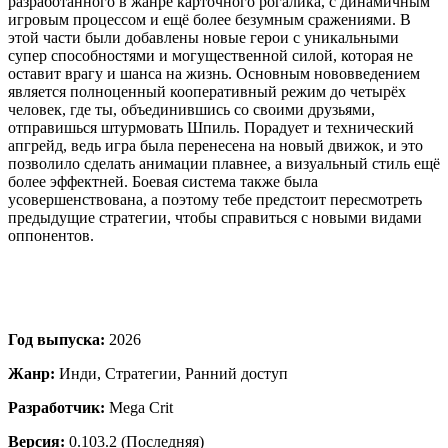
разработанного в жанре карточного рогалика, с динамичным
игровым процессом и ещё более безумным сражениями. В
этой части были добавлены новые герои с уникальными
супер способностями и могущественной силой, которая не
оставит врагу и шанса на жизнь. Основным нововведением
является полноценный кооперативный режим до четырёх
человек, где ты, объединившись со своими друзьями,
отправишься штурмовать Шпиль. Порадует и технический
апгрейд, ведь игра была перенесена на новый движок, и это
позволило сделать анимации плавнее, а визуальный стиль ещё
более эффектней. Боевая система также была
усовершенствована, а поэтому тебе предстоит пересмотреть
предыдущие стратегии, чтобы справиться с новыми видами
оппонентов.
Год выпуска:
2026
Жанр:
Инди, Стратегии, Ранний доступ
Разработчик:
Mega Crit
Версия:
0.103.2 (Последняя)