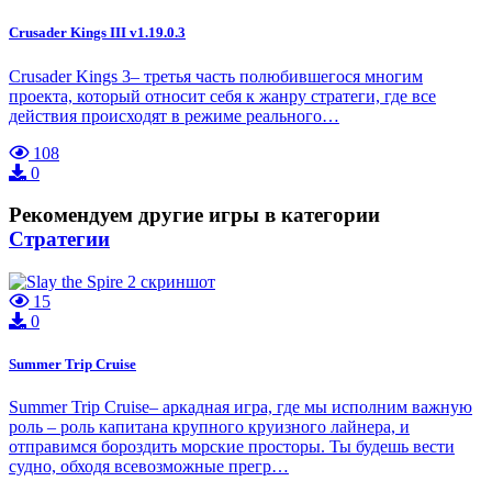
Crusader Kings III v1.19.0.3
Crusader Kings 3– третья часть полюбившегося многим
проекта, который относит себя к жанру стратеги, где все
действия происходят в режиме реального…
108
0
Рекомендуем другие игры в категории
Стратегии
15
0
Summer Trip Cruise
Summer Trip Cruise– аркадная игра, где мы исполним важную
роль – роль капитана крупного круизного лайнера, и
отправимся бороздить морские просторы. Ты будешь вести
судно, обходя всевозможные прегр…