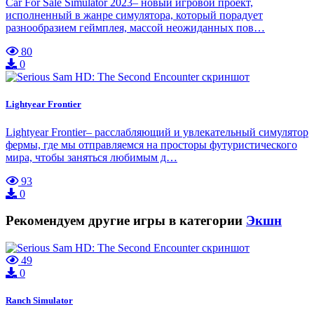
Car For Sale Simulator 2023– новый игровой проект,
исполненный в жанре симулятора, который порадует
разнообразием геймплея, массой неожиданных пов…
80
0
Lightyear Frontier
Lightyear Frontier– расслабляющий и увлекательный симулятор
фермы, где мы отправляемся на просторы футуристического
мира, чтобы заняться любимым д…
93
0
Рекомендуем другие игры в категории
Экшн
49
0
Ranch Simulator