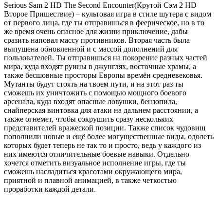
Serious Sam 2 HD The Second Encounter(Крутой Сэм 2 HD
Второе Пришествие) – культовая игра в стиле шутера с видом
от первого лица, где ты отправишься в феерическое, но в то
же время очень опасное для жизни приключение, дабы
сразить наповал массу противников. Вторая часть была
выпущена обновленной и с массой дополнений для
пользователей. Ты отправишься на покорение разных частей
мира, куда входят руины в джунглях, восточные храмы, а
также бесшовные просторы Европы времён средневековья.
Мутанты будут стоять на твоем пути, и на этот раз ты
сможешь их уничтожить с помощью мощного боевого
арсенала, куда входят опасные ловушки, бензопила,
снайперская винтовка для атаки на дальнем расстоянии, а
также огнемет, чтобы сокрушить сразу нескольких
представителей вражеской позиции. Также список чудовищ
пополнили новые и ещё более могущественные виды, одолеть
которых будет теперь не так то и просто, ведь у каждого из
них имеются отличительные боевые навыки. Отдельно
хочется отметить визуальное исполнение игры, где ты
сможешь насладиться красотами окружающего мира,
приятной и плавной анимацией, в также четкостью
проработки каждой детали.