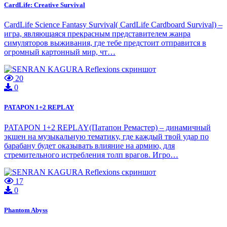
CardLife: Creative Survival
CardLife Science Fantasy Survival( CardLife Cardboard Survival) –
игра, являющаяся прекрасным представителем жанра
симуляторов выживания, где тебе предстоит отправится в
огромный картонный мир, чт…
20
0
PATAPON 1+2 REPLAY
PATAPON 1+2 REPLAY(Патапон Ремастер) – динамичный
экшен на музыкальную тематику, где каждый твой удар по
барабану будет оказывать влияние на армию, для
стремительного истребления толп врагов. Игро…
17
0
Phantom Abyss