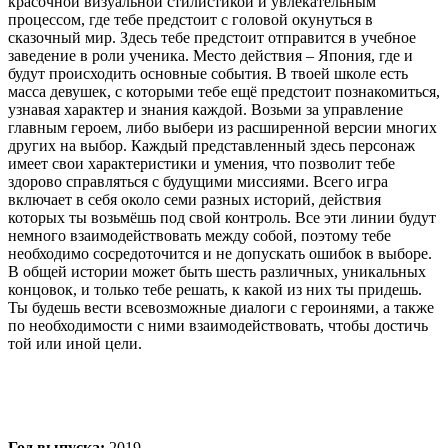
красочной визуальной стилистикой и увлекательным
процессом, где тебе предстоит с головой окунуться в
сказочный мир. Здесь тебе предстоит отправится в учебное
заведение в роли ученика. Место действия – Япония, где и
будут происходить основные события. В твоей школе есть
масса девушек, с которыми тебе ещё предстоит познакомиться,
узнавая характер и знания каждой. Возьми за управление
главным героем, либо выбери из расширенной версии многих
других на выбор. Каждый представленный здесь персонаж
имеет свои характеристики и умения, что позволит тебе
здорово справляться с будущими миссиями. Всего игра
включает в себя около семи разных историй, действия
которых ты возьмёшь под свой контроль. Все эти линии будут
немного взаимодействовать между собой, поэтому тебе
необходимо сосредоточится и не допускать ошибок в выборе.
В общей истории может быть шесть различных, уникальных
концовок, и только тебе решать, к какой из них ты придешь.
Ты будешь вести всевозможные диалоги с героинями, а также
по необходимости с ними взаимодействовать, чтобы достичь
той или иной цели.
Год выпуска:
2019