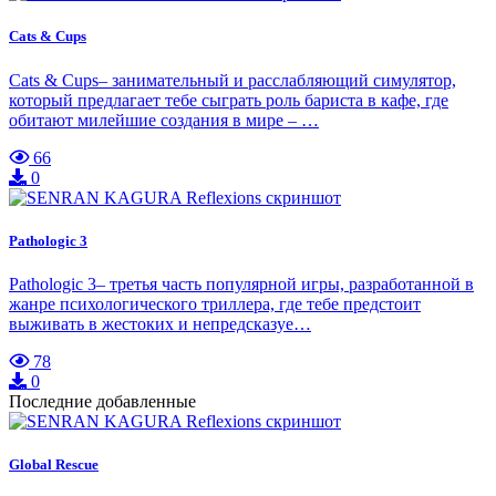
Cats & Cups
Cats & Cups– занимательный и расслабляющий симулятор,
который предлагает тебе сыграть роль бариста в кафе, где
обитают милейшие создания в мире – …
66
0
Pathologic 3
Pathologic 3– третья часть популярной игры, разработанной в
жанре психологического триллера, где тебе предстоит
выживать в жестоких и непредсказуе…
78
0
Последние добавленные
Global Rescue