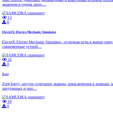
экшеном в одном лице.…
13
0
ElectriX: Electro Mechanic Simulator
ElectriX Electro Mechanic Simulator– отличная игра в жанре си
современные устрой…
26
0
Zort
Zort(Зорт)– крутое сочетание экшена, приключения и хоррора,
запутанных и нап…
19
0