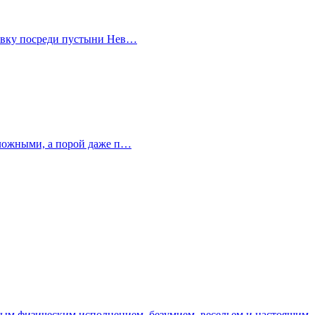
правку посреди пустыни Нев…
 сложными, а порой даже п…
ным физическим исполнением, безумием, весельем и настоящим