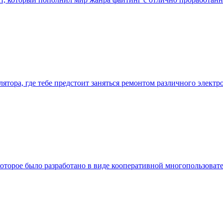
мулятора, где тебе предстоит заняться ремонтом различного элек
 которое было разработано в виде кооперативной многопользова