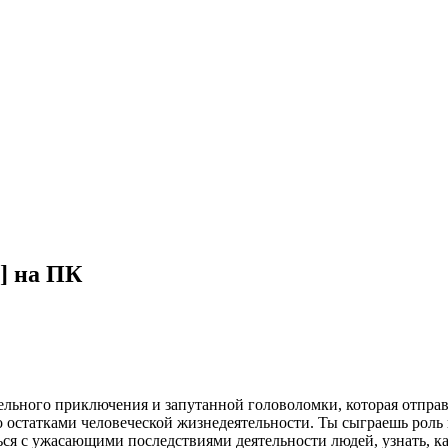
] на ПК
ного приключения и запутанной головоломки, которая отправит
о остатками человеческой жизнедеятельности. Ты сыграешь роль г
ься с ужасающими последствиями деятельности людей, узнать, ка