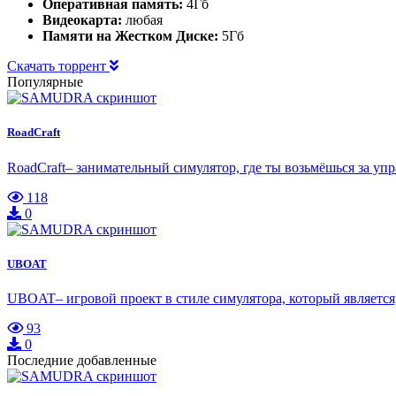
Оперативная память:
4Гб
Видеокарта:
любая
Памяти на Жестком Диске:
5Гб
Скачать торрент
Популярные
RoadCraft
RoadCraft– занимательный симулятор, где ты возьмёшься за у
118
0
UBOAT
UBOAT– игровой проект в стиле симулятора, который является
93
0
Последние добавленные