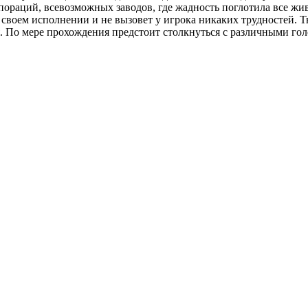
раций, всевозможных заводов, где жадность поглотила все живо
т в своем исполнении и не вызовет у игрока никаких трудностей
я. По мере прохождения предстоит столкнуться с различными го