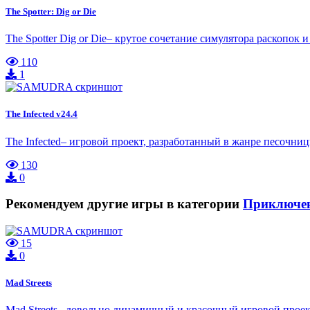
The Spotter: Dig or Die
The Spotter Dig or Die– крутое сочетание симулятора раскопо
110
1
The Infected v24.4
The Infected– игровой проект, разработанный в жанре песочниц
130
0
Рекомендуем другие игры в категории
Приключе
15
0
Mad Streets
Mad Streets– довольно динамичный и красочный игровой прое