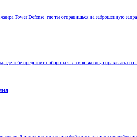
к и жанра Tower Defense, где ты отправишься на заброшенную за
ы, где тебе предстоит побороться за свою жизнь, справляясь со
ния
кт, который пополнил мир жанра файтинг с отлично проработан