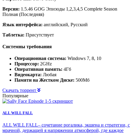
Версия:
1.5.46 GOG Эпизоды 1,2,3,4,5 Complete Season
Полная (Последняя)
Язык интерфейса:
английский, Русский
Таблетка:
Присутствует
Системны требования
Операционная система:
Windows 7, 8, 10
Процессор:
2GHz
Оперативная память:
4Гб
Видеокарта:
Любая
Памяти на Жестком Диске:
500Мб
Скачать торрент
Популярные
ALL WILL FALL
ALL WILL FALL– сочетание рогалика, экшена и стратегии, с
мрачной, держащей я напряжении атмосферой, где каждое