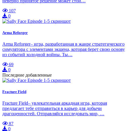
неверно принятое решение может стои…
107
0
Arma Reforger
Arma Reforger– игра, разработанная в жанре стратегического
симулятора с элементами экшена, которая берет свою основу
из событий холодной войны. Ты…
69
0
Последние добавленные
Fracture Field
Fracture Field– увлекательная аркадная игра, которая
предлагает тебе отправиться в карьер для добычи
драгоценностей. Отправляйся исследовать мир, …
87
0