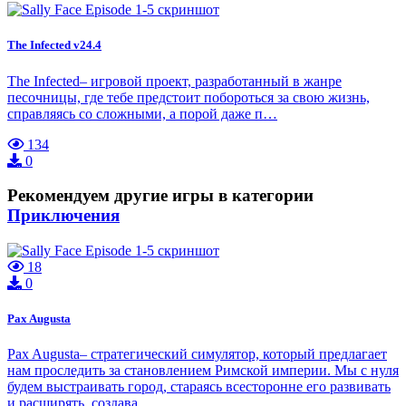
The Infected v24.4
The Infected– игровой проект, разработанный в жанре
песочницы, где тебе предстоит побороться за свою жизнь,
справляясь со сложными, а порой даже п…
134
0
Рекомендуем другие игры в категории
Приключения
18
0
Pax Augusta
Pax Augusta– стратегический симулятор, который предлагает
нам проследить за становлением Римской империи. Мы с нуля
будем выстраивать город, стараясь всесторонне его развивать
и расширять, создава…