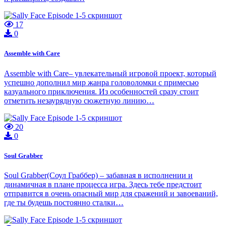
17
0
Assemble with Care
Assemble with Care– увлекательный игровой проект, который
успешно дополнил мир жанра головоломки с примесью
казуального приключения. Из особенностей сразу стоит
отметить незаурядную сюжетную линию…
20
0
Soul Grabber
Soul Grabber(Соул Граббер) – забавная в исполнении и
динамичная в плане процесса игра. Здесь тебе предстоит
отправится в очень опасный мир для сражений и завоеваний,
где ты будешь постоянно сталки…