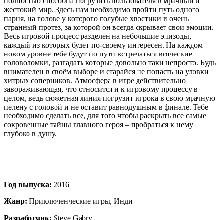
полностью способна погрузить пользователя в мрачный и
жестокий мир. Здесь нам необходимо пройти путь одного
парня, на голове у которого голубые хвостики и очень
странный протез, за которой он всегда скрывает свои эмоции.
Весь игровой процесс разделен на небольшие эпизоды,
каждый из которых будет по-своему интересен. На каждом
новом уровне тебе будут по пути встречаться всяческие
головоломки, разгадать которые довольно таки непросто. Будь
внимателен в своём выборе и старайся не попасть на уловки
хитрых соперников. Атмосфера в игре действительно
завораживающая, что относится и к игровому процессу в
целом, ведь сюжетная линия погрузит игрока в свою мрачную
пелену с головой и не оставит равнодушным в финале. Тебе
необходимо сделать все, для того чтобы раскрыть все самые
сокровенные тайны главного героя – пробраться к нему
глубоко в душу.
Год выпуска:
2016
Жанр:
Приключенческие игры, Инди
Разработчик:
Steve Gabry