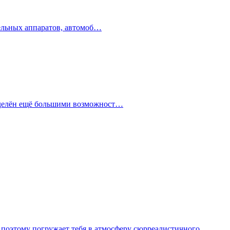
тельных аппаратов, автомоб…
наделён ещё большими возможност…
 поэтому погружает тебя в атмосферу сюрреалистичного,