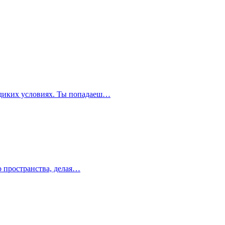
в диких условиях. Ты попадаеш…
го пространства, делая…