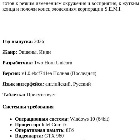
готов к резким изменениям окружения и восприятия, к жутким 
конца и положи конец злодеяниям корпорации S.E.M.I.
Год выпуска:
2026
Жанр:
Экшены, Инди
Разработчик:
Two Horn Unicorn
Версия:
v1.0.ebcf741ea Полная (Последняя)
Язык интерфейса:
английский, Русский
Таблетка:
Присутствует
Системны требования
Операционная система:
Windows 10 (64bit)
Процессор:
Intel Core i5
Оперативная память:
8Гб
Видеокарта:
GTX 960