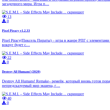
загадочного мира. Игра п…
13
0
Pixel Piracy v1.2.33
Pixel Piracy(Пиксель Пираты) – игра в жанре РПГ с элементами 
вокруг будет с…
22
0
Destroy All Humans! (2020)
Destroy All Humans! Remake– ремейк, который вновь готов п
непредсказуемый мир экшена, г…
40
0