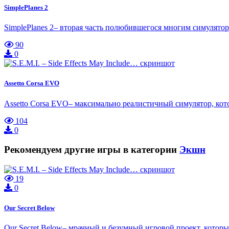
SimplePlanes 2
SimplePlanes 2– вторая часть полюбившегося многим симулятор
90
0
Assetto Corsa EVO
Assetto Corsa EVO– максимально реалистичный симулятор, ко
104
0
Рекомендуем другие игры в категории
Экшн
19
0
Our Secret Below
Our Secret Below– мрачный и безумный игровой проект, котор