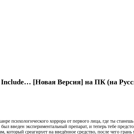
y Include… [Новая Версия] на ПК (на Рус
в жанре психологического хоррора от первого лица, где ты стане
был введен экспериментальный препарат, и теперь тебе предстои
м, который среагирует на введённое средство, после чего грань