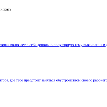
 играть
которая включает в себя довольно популярную тему выживания 
лятора, где тебе предстоит заняться обустройством своего рабоче