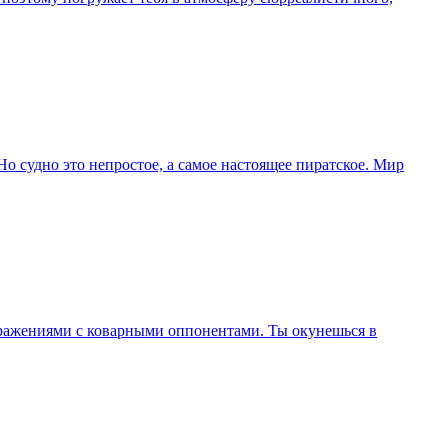
 Но судно это непростое, а самое настоящее пиратское. Мир
сражениями с коварными оппонентами. Ты окунешься в