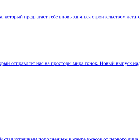
а, который предлагает тебе вновь заняться строительством лета
торый отправляет нас на просторы мира гонок. Новый выпуск 
ый стал успешным пополнением в жанре ужасов от первого лица,