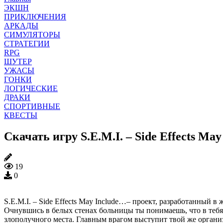
ЭКШН
ПРИКЛЮЧЕНИЯ
АРКАДЫ
СИМУЛЯТОРЫ
СТРАТЕГИИ
RPG
ШУТЕР
УЖАСЫ
ГОНКИ
ЛОГИЧЕСКИЕ
ДРАКИ
СПОРТИВНЫЕ
КВЕСТЫ
Скачать игру S.E.M.I. – Side Effects Ma
19
0
S.E.M.I. – Side Effects May Include…– проект, разработанный 
Очнувшись в белых стенах больницы ты понимаешь, что в тебя 
злополучного места. Главным врагом выступит твой же организ