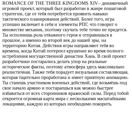
ROMANCE OF THE THREE KINGDOMS XIV– динамичный
игровой проект, который был разработан в жанре пошаговой
стратегии, где от тебя потребуется проявить навыки
тактического планирования действий. Более того, игра
успешно включает в себя и элементы РПГ, что говорит о
множестве механик, поэтому скучать тебе точно не придется.
Ты исполнишь роль отважного героя и отправишься в
прошлое, а именно во второй век до нашей эры, на
территорию Китая. Действия игры направляют тебя во
времена, когда Китай потерпел крушение во время полного
истребления могущественной династии Хань. В свой проект
разработчики постарались делать упор на реальные
исторические факты, поэтому атмосфера здесь максимально
реалистичная. Также тебя порадует визуальная составляющая,
которая тщательно проработана и имеет приятную анимацию.
Ты станешь участником военных действий, где возьмёшь под
свое начало армию и постараешься как можно быстрее
избавиться от всех сторонников вражеской силы. Перед тобой
откроется огромная карта мира с несколькими масштабными
локациями, каждую из которых необходимо покорить.