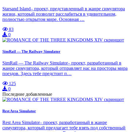
Starsand Island– проект, представленный в жанре симулятора
жизни, который позволит расслабиться в удивительном,
полностью открытом мире. Основная …
83
0
SimRail — The Railway Simulator
SimRail — The Railway Simulator– проект, разработанный в
жанре симулятора, который отправляет нас на просторы мира
поездов. Здесь тебе предстоит п…
125
0
Последние добавленные
Rest Area Simulator
Rest Area Simulator– проект, разработанный в жанре
симулятора, который предлагает тебе взять под собственный