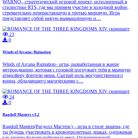
WARNO– стратегический игровой проект, исполненный в
стилистике RTS, где мы примем участие в холодной войне,
стремительно перерастающую в третью мировую. Игра
представляет собой некую вымышленную и…
23
0
Winds of Arcana: Ruination
Winds of Arcana Ruination– игра, разработанная в жанре
метроидвании, которая с головой погружает тебя в мрачную
атмосферу фэнтези мира. Сыграй роль могущественного
воина, обладающего магическими с…
24
0
Ragdoll Masters v3.2
Ragdoll Masters(Рагдолл Мастерс) – игра в стиле экшена, где
ты будешь участвовать в кровопролитных драках, одерживая
как можно больше победных мест. Отличительной