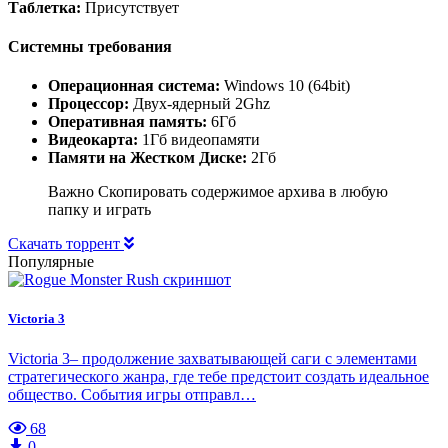
Таблетка:
Присутствует
Системны требования
Операционная система:
Windows 10 (64bit)
Процессор:
Двух-ядерный 2Ghz
Оперативная память:
6Гб
Видеокарта:
1Гб видеопамяти
Памяти на Жестком Диске:
2Гб
Важно Скопировать содержимое архива в любую
папку и играть
Скачать торрент
Популярные
Victoria 3
Victoria 3– продолжение захватывающей саги с элементами
стратегического жанра, где тебе предстоит создать идеальное
общество. События игры отправл…
68
0