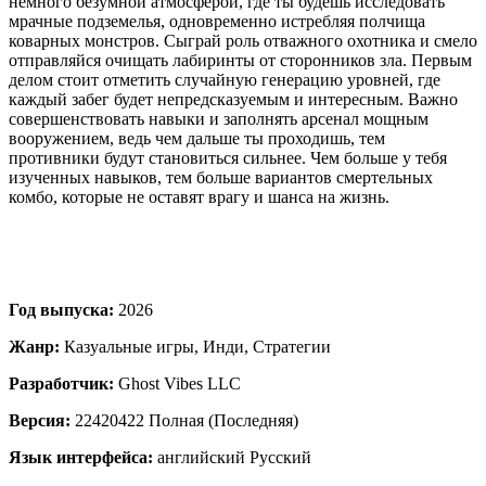
немного безумной атмосферой, где ты будешь исследовать
мрачные подземелья, одновременно истребляя полчища
коварных монстров. Сыграй роль отважного охотника и смело
отправляйся очищать лабиринты от сторонников зла. Первым
делом стоит отметить случайную генерацию уровней, где
каждый забег будет непредсказуемым и интересным. Важно
совершенствовать навыки и заполнять арсенал мощным
вооружением, ведь чем дальше ты проходишь, тем
противники будут становиться сильнее. Чем больше у тебя
изученных навыков, тем больше вариантов смертельных
комбо, которые не оставят врагу и шанса на жизнь.
Год выпуска:
2026
Жанр:
Казуальные игры, Инди, Стратегии
Разработчик:
Ghost Vibes LLC
Версия:
22420422 Полная (Последняя)
Язык интерфейса:
английский Русский