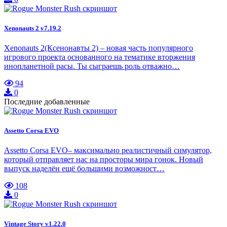
Xenonauts 2 v7.19.2
Xenonauts 2(Ксенонавты 2) – новая часть популярного
игрового проекта основанного на тематике вторжения
инопланетной расы. Ты сыграешь роль отважно…
94
0
Последние добавленные
Assetto Corsa EVO
Assetto Corsa EVO– максимально реалистичный симулятор,
который отправляет нас на просторы мира гонок. Новый
выпуск наделён ещё большими возможност…
108
0
Vintage Story v1.22.0