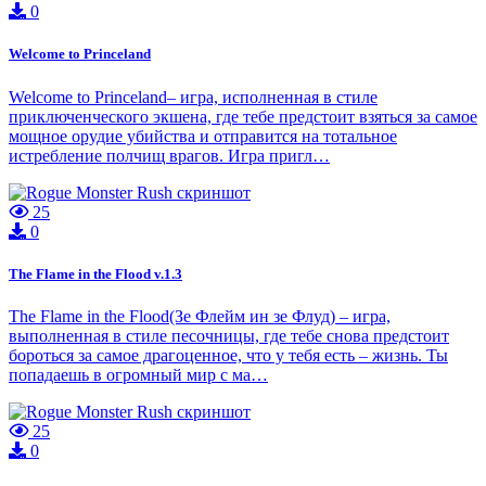
0
Welcome to Princeland
Welcome to Princeland– игра, исполненная в стиле
приключенческого экшена, где тебе предстоит взяться за самое
мощное орудие убийства и отправится на тотальное
истребление полчищ врагов. Игра пригл…
25
0
The Flame in the Flood v.1.3
The Flame in the Flood(Зе Флейм ин зе Флуд) – игра,
выполненная в стиле песочницы, где тебе снова предстоит
бороться за самое драгоценное, что у тебя есть – жизнь. Ты
попадаешь в огромный мир с ма…
25
0