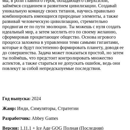
мы, в роли главного героя, обладающего сверхсилой,
займёмся созданием и развитием цивилизации. Создавай
уникальную команду своих титанов, научись правильно
комбинировать имеющиеся природные элементы, а также
развивай человеческую цивилизацию, стремительно
продвигая ее по пути эволюции. Ты можешь с нуля создать
идеальный мир, а затем заселить его по своему желанию,
сформировав процветающее общество. Основа игрового
процесса заложена в управлении теми самыми гигантами,
которые и будут постепенно формировать планету, доводя ее
до совершенства. Задача может показаться простой, но затем
ты поймёшь, что предстоит контролировать множество
аспектов, а также стараться не допускать ошибок, ведь они
повлекут за собой непредсказуемые последствия.
Год выпуска:
2024
Жанр:
Инди, Симуляторы, Стратегии
Разработчик:
Abbey Games
Версия:
1.11.1 + Ice Age GOG Полная (Последняя)