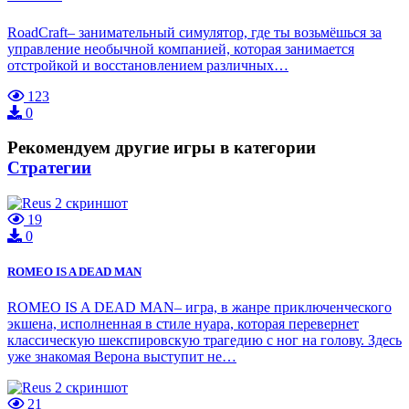
RoadCraft– занимательный симулятор, где ты возьмёшься за
управление необычной компанией, которая занимается
отстройкой и восстановлением различных…
123
0
Рекомендуем другие игры в категории
Стратегии
19
0
ROMEO IS A DEAD MAN
ROMEO IS A DEAD MAN– игра, в жанре приключенческого
экшена, исполненная в стиле нуара, которая перевернет
классическую шекспировскую трагедию с ног на голову. Здесь
уже знакомая Верона выступит не…
21