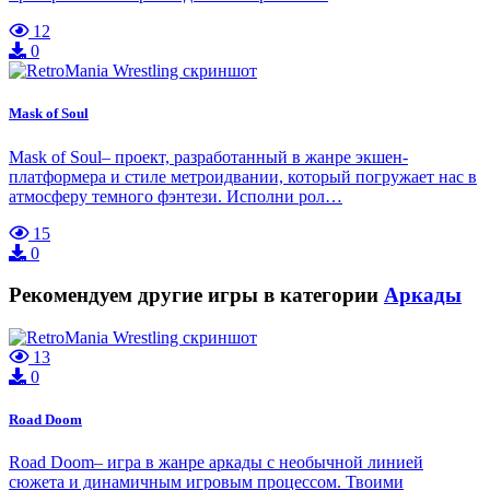
12
0
Mask of Soul
Mask of Soul– проект, разработанный в жанре экшен-
платформера и стиле метроидвании, который погружает нас в
атмосферу темного фэнтези. Исполни рол…
15
0
Рекомендуем другие игры в категории
Аркады
13
0
Road Doom
Road Doom– игра в жанре аркады с необычной линией
сюжета и динамичным игровым процессом. Твоими