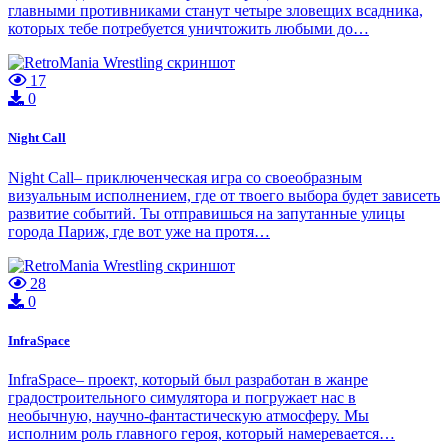
главными противниками станут четыре зловещих всадника,
которых тебе потребуется уничтожить любыми до…
17
0
Night Call
Night Call– приключенческая игра со своеобразным
визуальным исполнением, где от твоего выбора будет зависеть
развитие событий. Ты отправишься на запутанные улицы
города Париж, где вот уже на протя…
28
0
InfraSpace
InfraSpace– проект, который был разработан в жанре
градостроительного симулятора и погружает нас в
необычную, научно-фантастическую атмосферу. Мы
исполним роль главного героя, который намеревается…