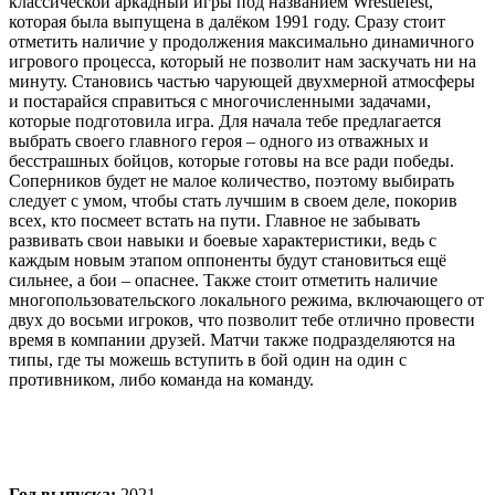
классической аркадный игры под названием Wrestlefest,
которая была выпущена в далёком 1991 году. Сразу стоит
отметить наличие у продолжения максимально динамичного
игрового процесса, который не позволит нам заскучать ни на
минуту. Становись частью чарующей двухмерной атмосферы
и постарайся справиться с многочисленными задачами,
которые подготовила игра. Для начала тебе предлагается
выбрать своего главного героя – одного из отважных и
бесстрашных бойцов, которые готовы на все ради победы.
Соперников будет не малое количество, поэтому выбирать
следует с умом, чтобы стать лучшим в своем деле, покорив
всех, кто посмеет встать на пути. Главное не забывать
развивать свои навыки и боевые характеристики, ведь с
каждым новым этапом оппоненты будут становиться ещё
сильнее, а бои – опаснее. Также стоит отметить наличие
многопользовательского локального режима, включающего от
двух до восьми игроков, что позволит тебе отлично провести
время в компании друзей. Матчи также подразделяются на
типы, где ты можешь вступить в бой один на один с
противником, либо команда на команду.
Год выпуска:
2021