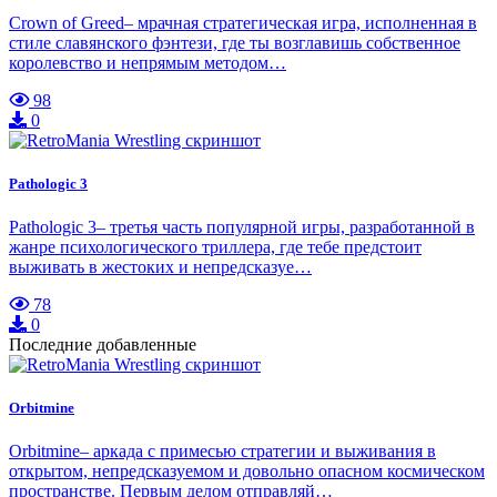
Crown of Greed– мрачная стратегическая игра, исполненная в
стиле славянского фэнтези, где ты возглавишь собственное
королевство и непрямым методом…
98
0
Pathologic 3
Pathologic 3– третья часть популярной игры, разработанной в
жанре психологического триллера, где тебе предстоит
выживать в жестоких и непредсказуе…
78
0
Последние добавленные
Orbitmine
Orbitmine– аркада с примесью стратегии и выживания в
открытом, непредсказуемом и довольно опасном космическом
пространстве. Первым делом отправляй…