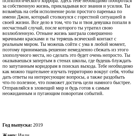
психологического хоррора. Здесь тебе необходимо побороться
за собственную жизнь, прикладывая все знания и усилия. Ты
возьмёшь на себя исполнение роли простого паренька по
имени Джон, который столкнулся с горестной ситуацией в
своей жизни. Все дело в том, что ты и твоя девушка попали в
несчастный случай, после которого ты утратил свою
возлюбленную. Отныне жизнь заиграла совершенно
мрачными красками и ты теряешь всяческий контакт с
реальным миром. Ты можешь сойти с ума в любой момент,
поэтому принимаешь решение немедленно сбежать из этого
злополучного места, но сделать это будет очень непросто. Ты
оказываешься запертым в стенах школы, где будешь блуждать
по запутанным коридорам в поисках выхода. Тебе необходимо
как можно тщательнее изучать территорию вокруг себя, чтобы
дать ответы на интересующие вопросы, а также раздобыть
что-то полезное, что поможет достичь цели намного быстрее.
Отправляйся в зловещий мир и будь готов к самым
неожиданным и пугающим поворотам событий.
Год выпуска:
2019
Жанр:
Инди