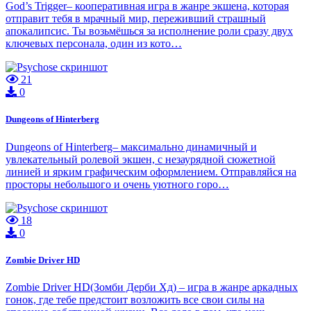
God’s Trigger– кооперативная игра в жанре экшена, которая
отправит тебя в мрачный мир, переживший страшный
апокалипсис. Ты возьмёшься за исполнение роли сразу двух
ключевых персонала, один из кото…
21
0
Dungeons of Hinterberg
Dungeons of Hinterberg– максимально динамичный и
увлекательный ролевой экшен, с незаурядной сюжетной
линией и ярким графическим оформлением. Отправляйся на
просторы небольшого и очень уютного горо…
18
0
Zombie Driver HD
Zombie Driver HD(Зомби Дерби Хд) – игра в жанре аркадных
гонок, где тебе предстоит возложить все свои силы на