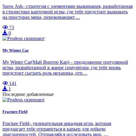
Snow Ash– стратегия с элементами выживания, разработанная
в стилистике карточной игры, где тебе предстоит выживать
на просторах мира, переживающег…
73
0
My Winter Car
My Winter Car(Май Винтер Кар) – продолжение популярной
игры, разработанной в жанре симулятора, где тебе вновь
предстоит сыграть роль механика, отп…
141
1
Последние добавленные
Fracture Field
Fracture Field– увлекательная аркадная игра, которая
предлагает тебе отправиться в карьер для добычи
драгоценностей. Отправляйся исследовать мир, …