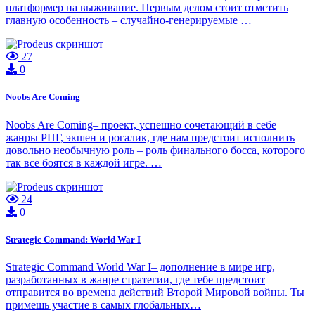
платформер на выживание. Первым делом стоит отметить
главную особенность – случайно-генерируемые …
27
0
Noobs Are Coming
Noobs Are Coming– проект, успешно сочетающий в себе
жанры РПГ, экшен и рогалик, где нам предстоит исполнить
довольно необычную роль – роль финального босса, которого
так все боятся в каждой игре. …
24
0
Strategic Command: World War I
Strategic Command World War I– дополнение в мире игр,
разработанных в жанре стратегии, где тебе предстоит
отправится во времена действий Второй Мировой войны. Ты
примешь участие в самых глобальных…