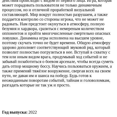
действия происходят с видом от первого лица. Игра, которая
может порадовать пользователя не только динамичным
процессом, но и отличной проработкой визуальной
составляющей. Мир вокруг полностью разрушаем, а также
поддается контролю со стороны игрока, что не может не
радовать. Нам предстоит окунуться в атмосферу, полную
безумия и хардкора, сразиться с немереным количеством
оппонентов и пройти многочисленные смертельно опасных
ловушки. Динамика игры исполнена на высшем уровне,
поэтому скучать точно не будет времени. Общую атмосферу
здорово дополняет соответствующий звуковой ряд, который
позволит полностью погрузиться в нее. Вступай в схватку с
тем или иным видом врага, продумывай ход событий и не
забывай позаботиться о боевом арсенале, чтобы всегда суметь
дать отпор мощному боссу. Научись пользоваться оружием, а
также применяй тяжёлое вооружение, свергая всех на своем
пути, не давая им и шанса на победу. Будь готов к
неожиданным поворотам событий, тайнам и головоломкам,
разгадать которые не так уж и просто.
Год выпуска:
2022