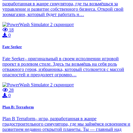
разработанная в жанре симулятора, где ты возьмёшься за
управление и развитие собственного бизнеса. Открой свой
зоомагазин, который будет работать н…
18
0
Fate Seeker
Fate Seeker– оригинальный в своем исполнении игровой
проект в ролевом стиле. Здесь ты возьмёшь на себя роль
отважного героя, избранника, который столкнется с массой
опасностей и преодолеет огромно…
28
0
Plan B: Terraform
Plan B Terraform– игра, разработанная в жанре
градостроительного симулятора, где мы займёмся освоением и
развитием недавно открытой планеты. Ты — главный над