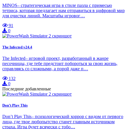
MINOS– стратегическая игра в стиле пазла с примесью
тетриса, которая предлагает нам отправиться в цифровой мир
для очистки линий. Масштабы игровог…
91
0
The Infected v24.4
The Infected– игровой проект, разработанный в жанре
песочницы, где тебе предстоит побороться за свою жизнь,
справляясь со сложными, а порой даже п…
132
0
Последние добавленные
Don’t Play This
Don’t Play This– психологический хоррор с видом от первого
лица, где твое любопытство станет главным источником
страха. Игра будет всячески с тобо…