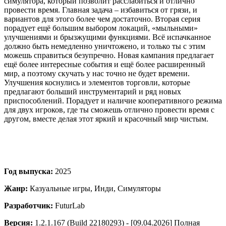
симулятора, который позволит расслабиться и отлично
провести время. Главная задача – избавиться от грязи, и
вариантов для этого более чем достаточно. Вторая серия
порадует ещё большим выбором локаций, «мыльными»
улучшениями и брызжущими функциями. Всё испачканное
должно быть немедленно уничтожено, и только ты с этим
можешь справиться безупречно. Новая кампания предлагает
ещё более интересные события и ещё более расширенный
мир, а поэтому скучать у нас точно не будет времени.
Улучшения коснулись и элементов торговли, которые
предлагают больший инструментарий и ряд новых
приспособлений. Порадует и наличие кооперативного режима
для двух игроков, где ты сможешь отлично провести время с
другом, вместе делая этот яркий и красочный мир чистым.
Год выпуска:
2025
Жанр:
Казуальные игры, Инди, Симуляторы
Разработчик:
FuturLab
Версия:
1.2.1.167 (Build 22180293) - [09.04.2026] Полная