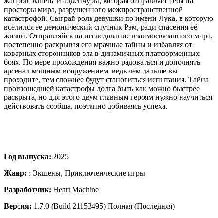
жанров экшена и адвенчуры, которая отправляет тебя на
просторы мира, разрушенного межпространственной
катастрофой. Сыграй роль девушки по имени Лука, в которую
вселился ее демонический спутник Рэм, ради спасения её
жизни. Отправляйся на исследование взаимосвязанного мира,
постепенно раскрывая его мрачные тайны и избавляя от
коварных сторонников зла в динамичных платформенных
боях. По мере прохождения важно радоваться и дополнять
арсенал мощным вооружением, ведь чем дальше вы
проходите, тем сложнее будут становиться испытания. Тайна
произошедшей катастрофы долга быть как можно быстрее
раскрыта, но для этого двум главным героям нужно научиться
действовать сообща, поэтапно добиваясь успеха.
Год выпуска:
2025
Жанр:
: Экшены, Приключенческие игры
Разработчик:
Heart Machine
Версия:
1.7.0 (Build 21153495) Полная (Последняя)