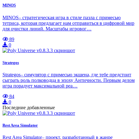
MINOS
MINOS– стратегическая игра в стиле пазла с примесью
тетриса, которая предлагает нам отправиться в цифровой мир
для очистки линий. Масштабы игровог…
89
0
Strategos
Strategos– симулятор с примесью экшена, где тебе предстоит
сыграть роль полководца в эпоху Античности. Первым делом
игра порадует максимальной реа…
84
0
Последние добавленные
Rest Area Simulator
Rest Area Simulator– проект, разработанный в жанре