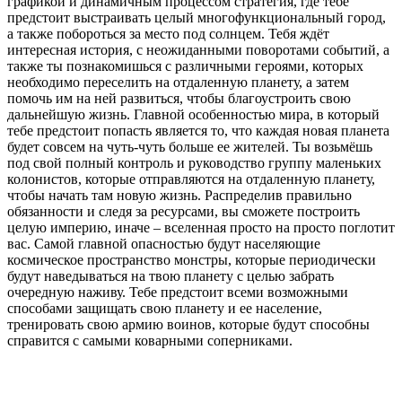
графикой и динамичным процессом стратегия, где тебе
предстоит выстраивать целый многофункциональный город,
а также побороться за место под солнцем. Тебя ждёт
интересная история, с неожиданными поворотами событий, а
также ты познакомишься с различными героями, которых
необходимо переселить на отдаленную планету, а затем
помочь им на ней развиться, чтобы благоустроить свою
дальнейшую жизнь. Главной особенностью мира, в который
тебе предстоит попасть является то, что каждая новая планета
будет совсем на чуть-чуть больше ее жителей. Ты возьмёшь
под свой полный контроль и руководство группу маленьких
колонистов, которые отправляются на отдаленную планету,
чтобы начать там новую жизнь. Распределив правильно
обязанности и следя за ресурсами, вы сможете построить
целую империю, иначе – вселенная просто на просто поглотит
вас. Самой главной опасностью будут населяющие
космическое пространство монстры, которые периодически
будут наведываться на твою планету с целью забрать
очередную наживу. Тебе предстоит всеми возможными
способами защищать свою планету и ее население,
тренировать свою армию воинов, которые будут способны
справится с самыми коварными соперниками.