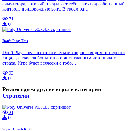
симулятора, который предлагает тебе взять под собственный
контроль придорожную зону. В твоём ра…
71
0
Don’t Play This
Don’t Play This– психологический хоррор с видом от первого
лица, где твое любопытство станет главным источником
страха. Игра будет всячески с тобо…
93
0
Рекомендуем другие игры в категории
Стратегии
21
0
Super Crush KO