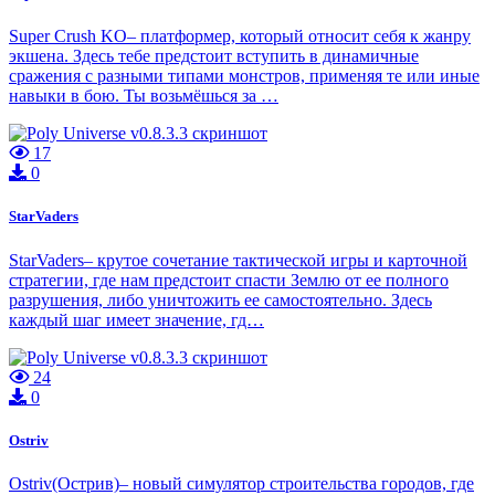
Super Crush KO– платформер, который относит себя к жанру
экшена. Здесь тебе предстоит вступить в динамичные
сражения с разными типами монстров, применяя те или иные
навыки в бою. Ты возьмёшься за …
17
0
StarVaders
StarVaders– крутое сочетание тактической игры и карточной
стратегии, где нам предстоит спасти Землю от ее полного
разрушения, либо уничтожить ее самостоятельно. Здесь
каждый шаг имеет значение, гд…
24
0
Ostriv
Ostriv(Острив)– новый симулятор строительства городов, где