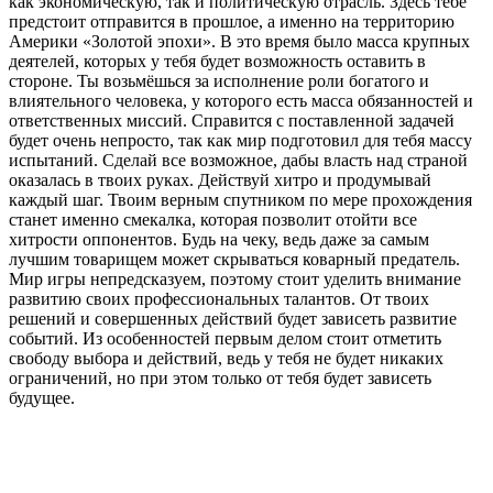
как экономическую, так и политическую отрасль. Здесь тебе
предстоит отправится в прошлое, а именно на территорию
Америки «Золотой эпохи». В это время было масса крупных
деятелей, которых у тебя будет возможность оставить в
стороне. Ты возьмёшься за исполнение роли богатого и
влиятельного человека, у которого есть масса обязанностей и
ответственных миссий. Справится с поставленной задачей
будет очень непросто, так как мир подготовил для тебя массу
испытаний. Сделай все возможное, дабы власть над страной
оказалась в твоих руках. Действуй хитро и продумывай
каждый шаг. Твоим верным спутником по мере прохождения
станет именно смекалка, которая позволит отойти все
хитрости оппонентов. Будь на чеку, ведь даже за самым
лучшим товарищем может скрываться коварный предатель.
Мир игры непредсказуем, поэтому стоит уделить внимание
развитию своих профессиональных талантов. От твоих
решений и совершенных действий будет зависеть развитие
событий. Из особенностей первым делом стоит отметить
свободу выбора и действий, ведь у тебя не будет никаких
ограничений, но при этом только от тебя будет зависеть
будущее.