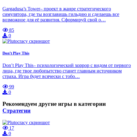
Gargadusa’s Tower– проект в жанре стратегического
симулятора, где ты возглавишь гильдию и сделаешь все
возможное для её развития. Сформируй свой о…
85
0
Don’t Play This
Don’t Play This– психологический хоррор с видом от первого
лица, где твое любопытство станет главным источником
страха. Игра будет всячески с тобо…
99
0
Рекомендуем другие игры в категории
Стратегии
17
0