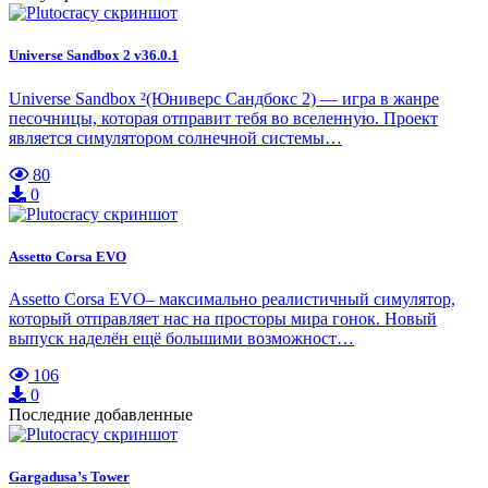
Universe Sandbox 2 v36.0.1
Universe Sandbox ²(Юниверс Сандбокс 2) — игра в жанре
песочницы, которая отправит тебя во вселенную. Проект
является симулятором солнечной системы…
80
0
Assetto Corsa EVO
Assetto Corsa EVO– максимально реалистичный симулятор,
который отправляет нас на просторы мира гонок. Новый
выпуск наделён ещё большими возможност…
106
0
Последние добавленные
Gargadusa’s Tower