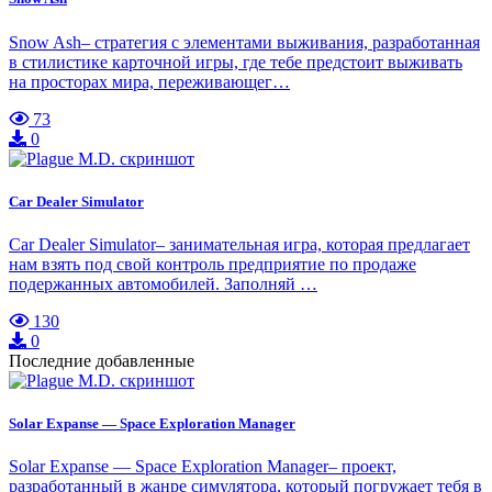
Snow Ash– стратегия с элементами выживания, разработанная
в стилистике карточной игры, где тебе предстоит выживать
на просторах мира, переживающег…
73
0
Car Dealer Simulator
Car Dealer Simulator– занимательная игра, которая предлагает
нам взять под свой контроль предприятие по продаже
подержанных автомобилей. Заполняй …
130
0
Последние добавленные
Solar Expanse — Space Exploration Manager
Solar Expanse — Space Exploration Manager– проект,
разработанный в жанре симулятора, который погружает тебя в