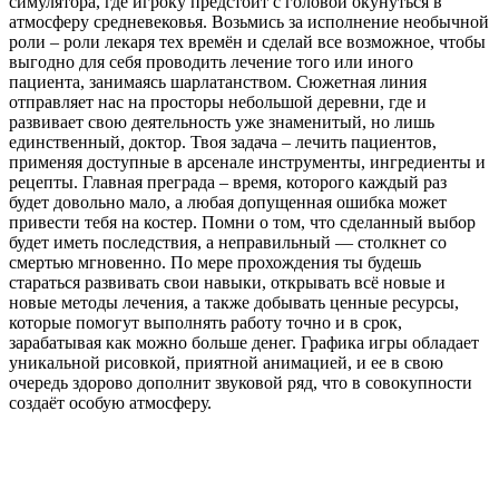
симулятора, где игроку предстоит с головой окунуться в
атмосферу средневековья. Возьмись за исполнение необычной
роли – роли лекаря тех времён и сделай все возможное, чтобы
выгодно для себя проводить лечение того или иного
пациента, занимаясь шарлатанством. Сюжетная линия
отправляет нас на просторы небольшой деревни, где и
развивает свою деятельность уже знаменитый, но лишь
единственный, доктор. Твоя задача – лечить пациентов,
применяя доступные в арсенале инструменты, ингредиенты и
рецепты. Главная преграда – время, которого каждый раз
будет довольно мало, а любая допущенная ошибка может
привести тебя на костер. Помни о том, что сделанный выбор
будет иметь последствия, а неправильный — столкнет со
смертью мгновенно. По мере прохождения ты будешь
стараться развивать свои навыки, открывать всё новые и
новые методы лечения, а также добывать ценные ресурсы,
которые помогут выполнять работу точно и в срок,
зарабатывая как можно больше денег. Графика игры обладает
уникальной рисовкой, приятной анимацией, и ее в свою
очередь здорово дополнит звуковой ряд, что в совокупности
создаёт особую атмосферу.