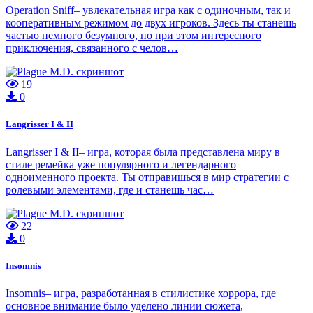
Operation Sniff– увлекательная игра как с одиночным, так и
кооперативным режимом до двух игроков. Здесь ты станешь
частью немного безумного, но при этом интересного
приключения, связанного с челов…
19
0
Langrisser I & II
Langrisser I & II– игра, которая была представлена миру в
стиле ремейка уже популярного и легендарного
одноименного проекта. Ты отправишься в мир стратегии с
ролевыми элементами, где и станешь час…
22
0
Insomnis
Insomnis– игра, разработанная в стилистике хоррора, где
основное внимание было уделено линии сюжета,