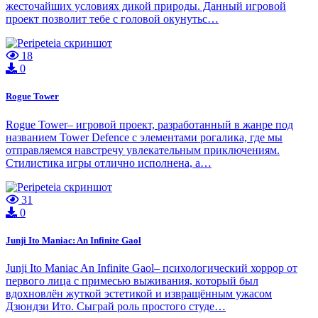
жесточайших условиях дикой природы. Данный игровой
проект позволит тебе с головой окунутьс…
18
0
Rogue Tower
Rogue Tower– игровой проект, разработанный в жанре под
названием Tower Defence с элементами рогалика, где мы
отправляемся навстречу увлекательным приключениям.
Стилистика игры отлично исполнена, а…
31
0
Junji Ito Maniac: An Infinite Gaol
Junji Ito Maniac An Infinite Gaol– психологический хоррор от
первого лица с примесью выживания, который был
вдохновлён жуткой эстетикой и извращённым ужасом
Дзюндзи Ито. Сыграй роль простого студе…