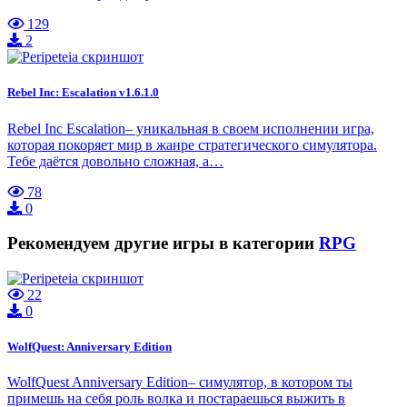
129
2
Rebel Inc: Escalation v1.6.1.0
Rebel Inc Escalation– уникальная в своем исполнении игра,
которая покоряет мир в жанре стратегического симулятора.
Тебе даётся довольно сложная, а…
78
0
Рекомендуем другие игры в категории
RPG
22
0
WolfQuest: Anniversary Edition
WolfQuest Anniversary Edition– симулятор, в котором ты
примешь на себя роль волка и постараешься выжить в