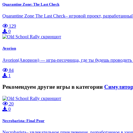
Quarantine Zone: The Last Check
Quarantine Zone The Last Check– игровой проект, разработанн
129
0
Avorion
Avorion(Аворион) — игра-песочница, где ты будешь проводить
84
1
Рекомендуем другие игры в категории
Симулято
20
0
Necrobarista: Final Pour
Necrobarista– увлекательное приключение, разработанное в ун