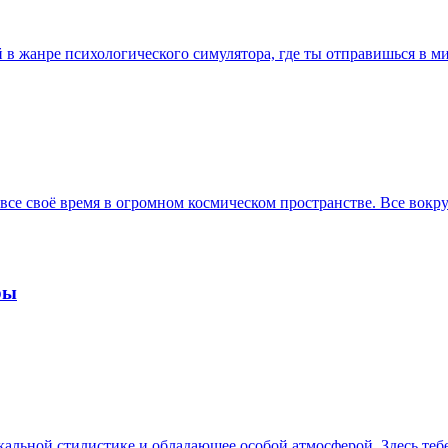
ый в жанре психологического симулятора, где ты отправишься в
 все своё время в огромном космическом пространстве. Все вок
ры
икальной стилистике и обладающее особой атмосферой. Здесь тебе