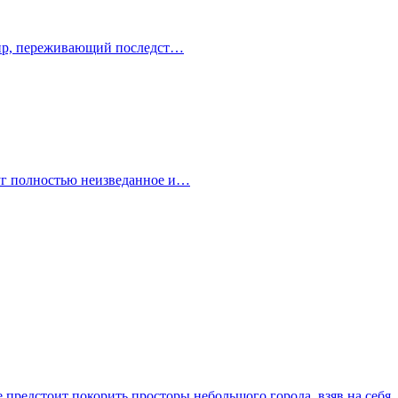
 мир, переживающий последст…
руг полностью неизведанное и…
 предстоит покорить просторы небольшого города, взяв на себя