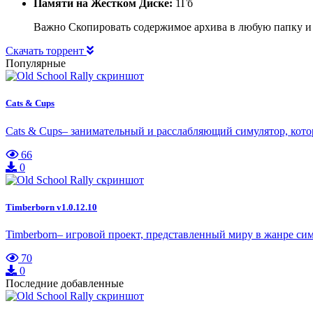
Памяти на Жестком Диске:
1Гб
Важно Скопировать содержимое архива в любую папку и
Скачать торрент
Популярные
Cats & Cups
Cats & Cups– занимательный и расслабляющий симулятор, котор
66
0
Timberborn v1.0.12.10
Timberborn– игровой проект, представленный миру в жанре сим
70
0
Последние добавленные