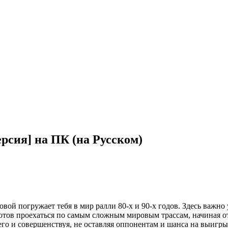
ерсия] на ПК (на Русском)
оловой погружает тебя в мир ралли 80-х и 90-х годов. Здесь важ
 готов проехаться по самым сложным мировым трассам, начиная
его и совершенствуя, не оставляя оппонентам и шанса на выигры