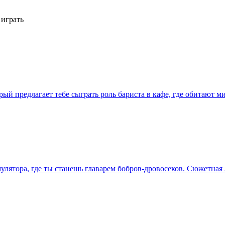
 играть
ый предлагает тебе сыграть роль бариста в кафе, где обитают 
улятора, где ты станешь главарем бобров-дровосеков. Сюжетная