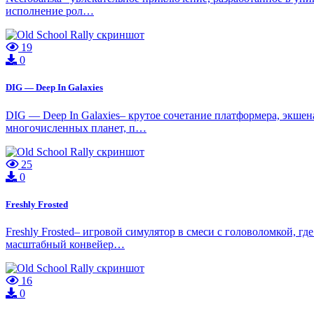
исполнение рол…
19
0
DIG — Deep In Galaxies
DIG — Deep In Galaxies– крутое сочетание платформера, экшен
многочисленных планет, п…
25
0
Freshly Frosted
Freshly Frosted– игровой симулятор в смеси с головоломкой, 
масштабный конвейер…
16
0