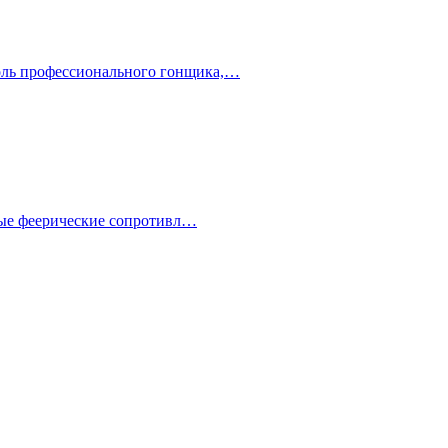
роль профессионального гонщика,…
амые феерические сопротивл…