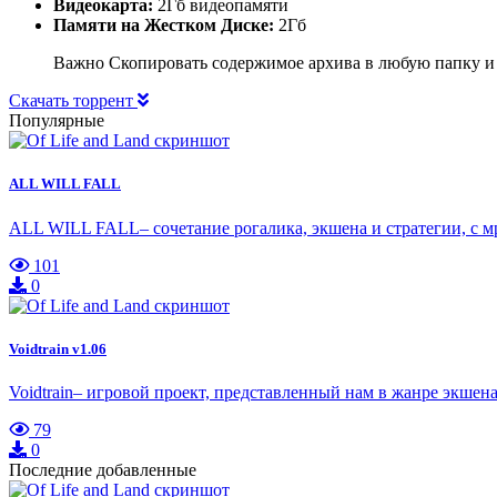
Видеокарта:
2Гб видеопамяти
Памяти на Жестком Диске:
2Гб
Важно Скопировать содержимое архива в любую папку и
Скачать торрент
Популярные
ALL WILL FALL
ALL WILL FALL– сочетание рогалика, экшена и стратегии, с 
101
0
Voidtrain v1.06
Voidtrain– игровой проект, представленный нам в жанре экш
79
0
Последние добавленные