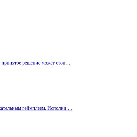
но принятое решение может стои…
екательным геймплеем. Исполни …