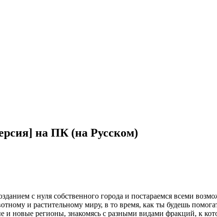
ерсия] на ПК (на Русском)
 созданием с нуля собственного города и постараемся всеми воз
отному и растительному миру, в то время, как ты будешь помог
е и новые регионы, знакомясь с разными видами фракций, к кот