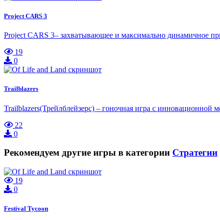
Project CARS 3
Project CARS 3– захватывающее и максимально динамичное пр
19
0
Trailblazers
Trailblazers(Трейлблейзерс) – гоночная игра с инновационной
22
0
Рекомендуем другие игры в категории
Стратегии
19
0
Festival Tycoon