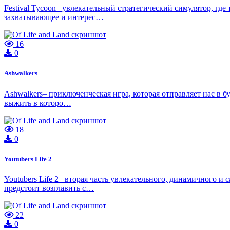
Festival Tycoon– увлекательный стратегический симулятор, где
захватывающее и интерес…
16
0
Ashwalkers
Ashwalkers– приключенческая игра, которая отправляет нас в б
выжить в которо…
18
0
Youtubers Life 2
Youtubers Life 2– вторая часть увлекательного, динамичного и
предстоит возглавить с…
22
0