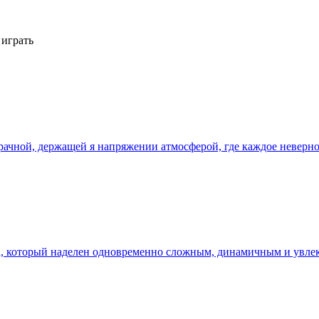
 играть
мрачной, держащей я напряжении атмосферой, где каждое невер
ена, который наделен одновременно сложным, динамичным и увл