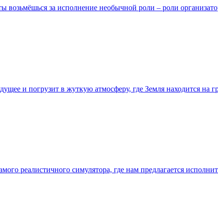
 ты возьмёшься за исполнение необычной роли – роли организатор
удущее и погрузит в жуткую атмосферу, где Земля находится на 
 самого реалистичного симулятора, где нам предлагается исполн