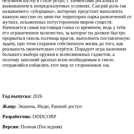
безумием шутер в стиле ретро, с элементами рогалика и
выживанием в непредсказуемых условиях. Сыграй роль так
называемого «уборщика», которому предстоит выполнить
важную миссию по зачистке территории парка развлечений от
жутких, искаженных потусторонним миром существ.
Начинается самая настоящая гонка со временем, ведь у тебя
его ограниченное количество, за которое ты должен быстро
прорваться сквозь полчища врагов, выполнить поставленную
задачу, при этом сохранив собственную жизнь до того, как
реальность окончательно сотрётся. Порадует игра наличием
большого выбора оружия и всевозможных гаджетов, а
поэтому заполняй арсенал всем необходимым и смело
отправляйся избавлять этот мир от сторонников зла.
Год выпуска:
2026
Жанр:
Экшены, Инди, Ранний доступ
Разработчик:
ODDCORP
Версия:
Полная (Последняя)