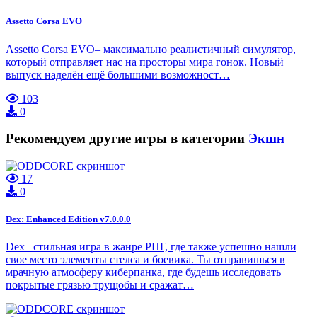
Assetto Corsa EVO
Assetto Corsa EVO– максимально реалистичный симулятор,
который отправляет нас на просторы мира гонок. Новый
выпуск наделён ещё большими возможност…
103
0
Рекомендуем другие игры в категории
Экшн
17
0
Dex: Enhanced Edition v7.0.0.0
Dex– стильная игра в жанре РПГ, где также успешно нашли
свое место элементы стелса и боевика. Ты отправишься в
мрачную атмосферу киберпанка, где будешь исследовать
покрытые грязью трущобы и сражат…