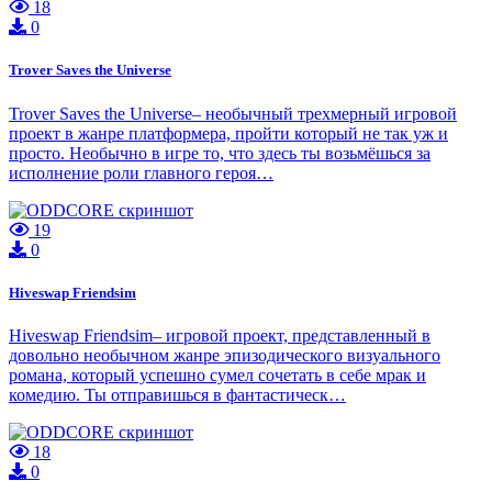
18
0
Trover Saves the Universe
Trover Saves the Universe– необычный трехмерный игровой
проект в жанре платформера, пройти который не так уж и
просто. Необычно в игре то, что здесь ты возьмёшься за
исполнение роли главного героя…
19
0
Hiveswap Friendsim
Hiveswap Friendsim– игровой проект, представленный в
довольно необычном жанре эпизодического визуального
романа, который успешно сумел сочетать в себе мрак и
комедию. Ты отправишься в фантастическ…
18
0