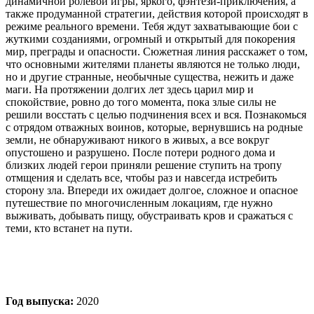
динамичной ролевой игры, яркого, фэнтези-приключения, а
также продуманной стратегии, действия которой происходят в
режиме реального времени. Тебя ждут захватывающие бои с
жуткими созданиями, огромный и открытый для покорения
мир, преграды и опасности. Сюжетная линия расскажет о том,
что основными жителями планеты являются не только люди,
но и другие странные, необычные существа, нежить и даже
маги. На протяжении долгих лет здесь царил мир и
спокойствие, ровно до того момента, пока злые силы не
решили восстать с целью подчинения всех и вся. Познакомься
с отрядом отважных воинов, которые, вернувшись на родные
земли, не обнаруживают никого в живых, а все вокруг
опустошено и разрушено. После потери родного дома и
близких людей герои приняли решение ступить на тропу
отмщения и сделать все, чтобы раз и навсегда истребить
сторону зла. Впереди их ожидает долгое, сложное и опасное
путешествие по многочисленным локациям, где нужно
выживать, добывать пищу, обустраивать кров и сражаться с
теми, кто встанет на пути.
Год выпуска:
2020