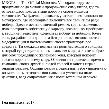
MXGP3 — The Official Motocross Videogame– крутое и
продуманное до мелочей продолжение симулятора, где ты
отправишься покорять мир дорог на своем мощном
мотоцикле. Ты будешь принимать участие в чемпионатах по
мотокроссу, где необходимо включить все свои силы ради
победы. Здесь имеется отличный режим, где ты сможешь с
нуля построить собственную карьеру, потихоньку пробираясь
к вершине пьедестала, одерживая победу за победой. Более
того, разработчики дали нам безграничные возможности по
модернизации и кастомизации своего транспортного
средства. Ты сможешь возглавить роль настоящего гонщика,
который существует в нашем реальном мире, а также выбрать
для себя подходящего железного коня, который покорит
тысячи дорог по всему миру. Отлично ты проведешь время в
компании своих друзей и людей со всей планеты игра в
онлайн-режиме. Офлайн режим предоставит тебе уникальную
возможность отточить свои навыки и умения на поле
действия, ведя сопротивления с компьютерным игроком.
Год выпуска:
2017