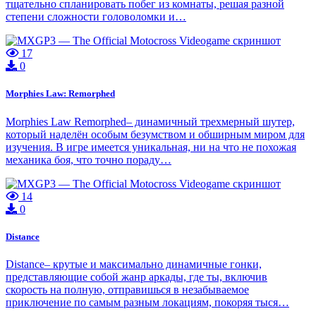
тщательно спланировать побег из комнаты, решая разной
степени сложности головоломки и…
17
0
Morphies Law: Remorphed
Morphies Law Remorphed– динамичный трехмерный шутер,
который наделён особым безумством и обширным миром для
изучения. В игре имеется уникальная, ни на что не похожая
механика боя, что точно пораду…
14
0
Distance
Distance– крутые и максимально динамичные гонки,
представляющие собой жанр аркады, где ты, включив
скорость на полную, отправишься в незабываемое
приключение по самым разным локациям, покоряя тыся…