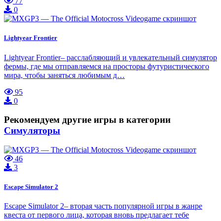
77
0
Lightyear Frontier
Lightyear Frontier– расслабляющий и увлекательный симулятор
фермы, где мы отправляемся на просторы футуристического
мира, чтобы заняться любимым д…
95
0
Рекомендуем другие игры в категории
Симуляторы
46
3
Escape Simulator 2
Escape Simulator 2– вторая часть популярной игры в жанре
квеста от первого лица, которая вновь предлагает тебе