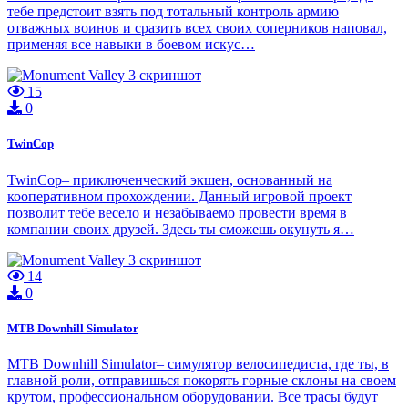
тебе предстоит взять под тотальный контроль армию
отважных воинов и сразить всех своих соперников наповал,
применяя все навыки в боевом искус…
15
0
TwinCop
TwinCop– приключенческий экшен, основанный на
кооперативном прохождении. Данный игровой проект
позволит тебе весело и незабываемо провести время в
компании своих друзей. Здесь ты сможешь окунуть я…
14
0
MTB Downhill Simulator
MTB Downhill Simulator– симулятор велосипедиста, где ты, в
главной роли, отправишься покорять горные склоны на своем
крутом, профессиональном оборудовании. Все трасы будут