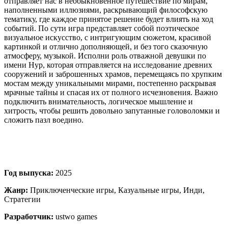
отправляет нас в необыкновенное путешествие по мирам,
наполненными иллюзиями, раскрывающий философскую
тематику, где каждое принятое решение будет влиять на ход
событий. По сути игра представляет собой поэтическое
визуальное искусство, с интригующим сюжетом, красивой
картинкой и отлично дополняющей, и без того сказочную
атмосферу, музыкой. Исполни роль отважной девушки по
имени Нур, которая отправляется на исследование древних
сооружений и заброшенных храмов, перемещаясь по хрупким
мостам между уникальными мирами, постепенно раскрывая
мрачные тайны и спасая их от полного исчезновения. Важно
подключить внимательность, логическое мышление и
хитрость, чтобы решить довольно запутанные головоломки и
сложить пазл воедино.
Год выпуска:
2025
Жанр:
Приключенческие игры, Казуальные игры, Инди,
Стратегии
Разработчик:
ustwo games