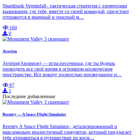
Shardpunk Verminfall– тактическая стратегия с элементами
выживания, где тебе, вместе со своей командой, предстоит
отправится в мрачный и опасный м…
160
0
Avorion
Avorion(Аворион) — игра-песочница, где ты будешь
проводить все своё время в огромном космическом
пространстве. Все вокруг полностью неизведанное и…
87
1
Последние добавленные
Reentry — A Space Flight Simulator
Reentry A Space Flight Simulator– детализированный и
максимально реалистичный симулятор, который предлагает
тебе отправиться в путешествие по косм…