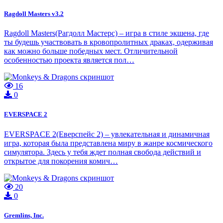
Ragdoll Masters v3.2
Ragdoll Masters(Рагдолл Мастерс) – игра в стиле экшена, где
ты будешь участвовать в кровопролитных драках, одерживая
как можно больше победных мест. Отличительной
особенностью проекта является пол…
16
0
EVERSPACE 2
EVERSPACE 2(Еверспейс 2) – увлекательная и динамичная
игра, которая была представлена миру в жанре космического
симулятора. Здесь у тебя ждет полная свобода действий и
открытое для покорения комич…
20
0
Gremlins, Inc.