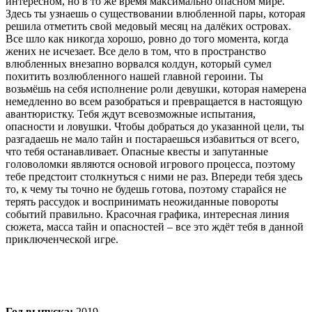
интересном, но в то же время максимально опасном мире.
Здесь ты узнаешь о существовании влюбленной пары, которая
решила отметить свой медовый месяц на далёких островах.
Все шло как никогда хорошо, ровно до того момента, когда
жених не исчезает. Все дело в том, что в пространство
влюбленных внезапно ворвался колдун, который сумел
похитить возлюбленного нашей главной героини. Ты
возьмёшь на себя исполнение роли девушки, которая намерена
немедленно во всем разобраться и превращается в настоящую
авантюристку. Тебя ждут всевозможные испытания,
опасности и ловушки. Чтобы добраться до указанной цели, ты
разгадаешь не мало тайн и постараешься избавиться от всего,
что тебя останавливает. Опасные квесты и запутанные
головоломки являются основой игрового процесса, поэтому
тебе предстоит столкнуться с ними не раз. Впереди тебя здесь
то, к чему ты точно не будешь готова, поэтому старайся не
терять рассудок и воспринимать неожиданные повороты
событий правильно. Красочная графика, интересная линия
сюжета, масса тайн и опасностей – все это ждёт тебя в данной
приключенческой игре.
Год выпуска:
2019