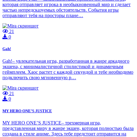
которая отправляет игрока в необыкновенный мир и сделает
частью непредсказуемых обстоятельств. События игры
отправляют тебя на просторы плане…
21
0
Gah!
Gah!– увлекательная игра, разработанная в жанре аркадного
экшена, с минималистичной стилистикой и динамичным
геймплеем. Хаос растет с каждой секундой и тебе необходимо
подключить свою мгновенную р…
21
0
MY HERO ONE’S JUSTICE
MY HERO ONE’S JUSTICE– трехмерная игра,
представленная миру в жанре экшен, которая полностью была
создана в стиле аниме. Здесь тебе предстоит отправится на