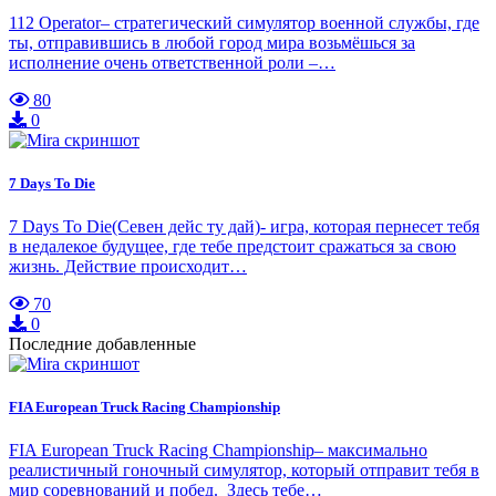
112 Operator– стратегический симулятор военной службы, где
ты, отправившись в любой город мира возьмёшься за
исполнение очень ответственной роли –…
80
0
7 Days To Die
7 Days To Die(Севен дейс ту дай)- игра, которая пернесет тебя
в недалекое будущее, где тебе предстоит сражаться за свою
жизнь. Действие происходит…
70
0
Последние добавленные
FIA European Truck Racing Championship
FIA European Truck Racing Championship– максимально
реалистичный гоночный симулятор, который отправит тебя в
мир соревнований и побед. Здесь тебе…