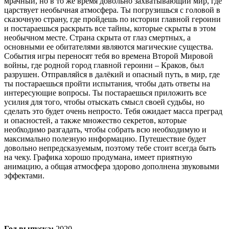
мрачный, но в то же время довольно захватывающий мир, где
царствует необычная атмосфера. Ты погрузишься с головой в
сказочную страну, где пройдешь по истории главной героини
и постараешься раскрыть все тайны, которые скрыты в этом
необычном месте. Страна скрыта от глаз смертных, а
основными ее обитателями являются магические существа.
События игры переносят тебя во времена Второй Мировой
войны, где родной город главной героини – Краков, был
разрушен. Отправляйся в далёкий и опасный путь, в мир, где
ты постараешься пройти испытания, чтобы дать ответы на
интересующие вопросы. Ты постараешься приложить все
усилия для того, чтобы отыскать смысл своей судьбы, но
сделать это будет очень непросто. Тебя ожидает масса преград
и опасностей, а также множество секретов, которые
необходимо разгадать, чтобы собрать всю необходимую и
максимально полезную информацию. Путешествие будет
довольно непредсказуемым, поэтому тебе стоит всегда быть
на чеку. Графика хорошо продумана, имеет приятную
анимацию, а общая атмосфера здорово дополнена звуковыми
эффектами.
Год выпуска:
2020