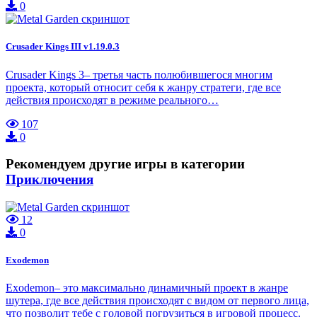
0
Crusader Kings III v1.19.0.3
Crusader Kings 3– третья часть полюбившегося многим
проекта, который относит себя к жанру стратеги, где все
действия происходят в режиме реального…
107
0
Рекомендуем другие игры в категории
Приключения
12
0
Exodemon
Exodemon– это максимально динамичный проект в жанре
шутера, где все действия происходят с видом от первого лица,
что позволит тебе с головой погрузиться в игровой процесс.