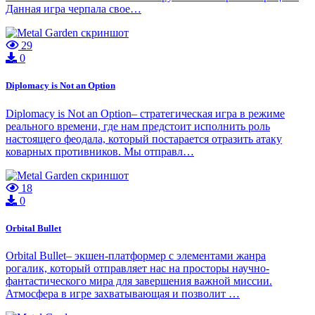
Данная игра черпала свое…
29
0
Diplomacy is Not an Option
Diplomacy is Not an Option– стратегическая игра в режиме
реального времени, где нам предстоит исполнить роль
настоящего феодала, который постарается отразить атаку
коварных противников. Мы отправл…
18
0
Orbital Bullet
Orbital Bullet– экшен-платформер с элементами жанра
рогалик, который отправляет нас на просторы научно-
фантастического мира для завершения важной миссии.
Атмосфера в игре захватывающая и позволит …