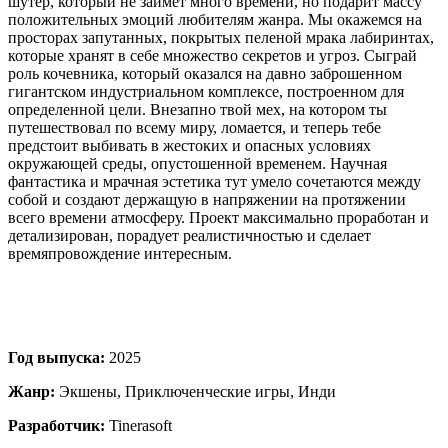
шутер, который не займет много времени, но подарит массу
положительных эмоций любителям жанра. Мы окажемся на
просторах запутанных, покрытых пеленой мрака лабиринтах,
которые хранят в себе множество секретов и угроз. Сыграй
роль кочевника, который оказался на давно заброшенном
гигантском индустриальном комплексе, построенном для
определенной цели. Внезапно твой мех, на котором ты
путешествовал по всему миру, ломается, и теперь тебе
предстоит выбивать в жестоких и опасных условиях
окружающей среды, опустошенной временем. Научная
фантастика и мрачная эстетика тут умело сочетаются между
собой и создают держащую в напряжении на протяжении
всего времени атмосферу. Проект максимально проработан и
детализирован, порадует реалистичностью и сделает
времяпровождение интересным.
Год выпуска:
2025
Жанр:
Экшены, Приключенческие игры, Инди
Разработчик:
Tinerasoft