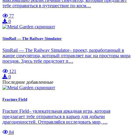
максимально реалистичный симулятор, который предлагает
тебе отправиться в путешествие по косм…
77
0
SimRail — The Railway Simulator
SimRail — The Railway Simulator– проект, разработанный в
жанре симулятора, который отправляет нас на просторы мира
поездов. Здесь тебе предстоит п…
121
0
Последние добавленные
Fracture Field
Fracture Field– увлекательная аркадная игра, которая
предлагает тебе отправиться в карьер для добычи
драгоценностей. Отправляйся исследовать мир, …
84