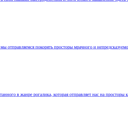
где мы отправляемся покорять просторы мрачного и непредсказу
танного в жанре рогалика, которая отправляет нас на просторы 