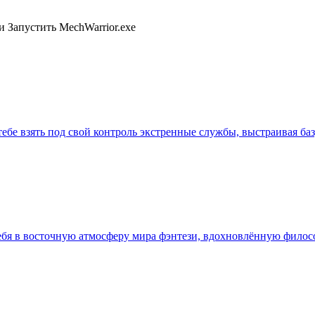
и Запустить MechWarrior.exe
тебе взять под свой контроль экстренные службы, выстраивая ба
 тебя в восточную атмосферу мира фэнтези, вдохновлённую фило