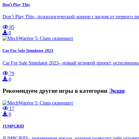
Don’t Play This
Don’t Play This– психологический хоррор с видом от первого л
95
0
Car For Sale Simulator 2023
Car For Sale Simulator 2023– новый игровой проект, исполне
79
0
Рекомендуем другие игры в категории
Экшн
17
0
JUMPGRID
JUMPGRID– динамичная аркада, которая позволит тебе отточит