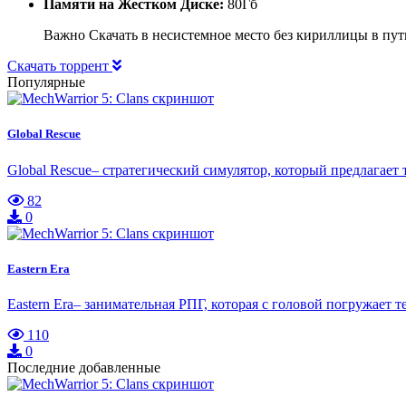
Памяти на Жестком Диске:
80Гб
Важно Скачать в несистемное место без кириллицы в пут
Скачать торрент
Популярные
Global Rescue
Global Rescue– стратегический симулятор, который предлагает 
82
0
Eastern Era
Eastern Era– занимательная РПГ, которая с головой погружает
110
0
Последние добавленные