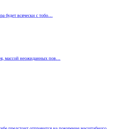
гра будет всячески с тобо…
плея, массой неожиданных пов…
тебе предстоит отправится на покорение масштабного