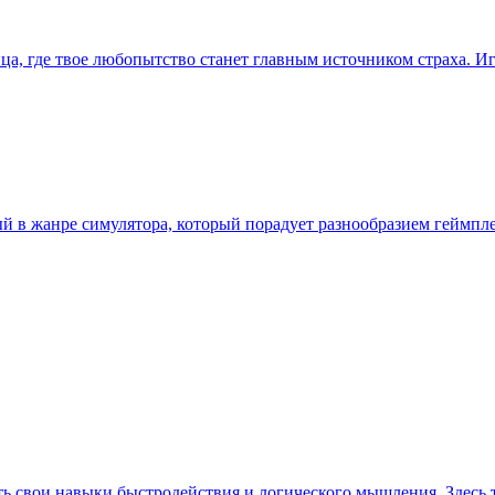
ица, где твое любопытство станет главным источником страха. И
нный в жанре симулятора, который порадует разнообразием гейм
ь свои навыки быстродействия и логического мышления. Здесь 