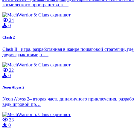
космического пространства, к…
24
0
Clash 2
Clash II– игра, разработанная в жанре пошаговой стратегии, 
двумя фракциями, п…
22
0
Neon Abyss 2
Neon Abyss 2– вторая часть динамичного приключения, разрабо
ведь игровой пр…
23
0