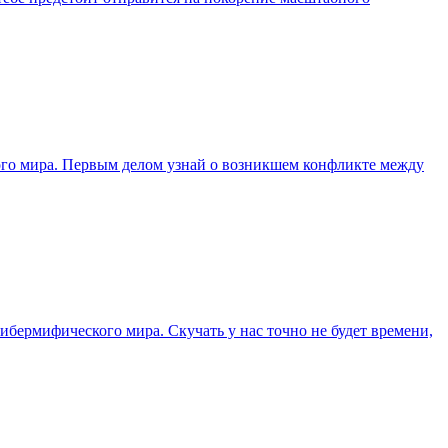
емого мира. Первым делом узнай о возникшем конфликте между
кибермифического мира. Скучать у нас точно не будет времени,