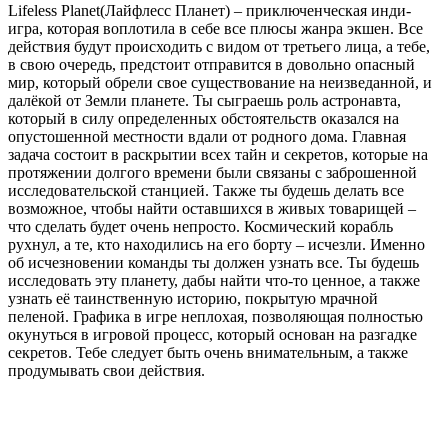
Lifeless Planet(Лайфлесс Планет) – приключенческая инди-
игра, которая воплотила в себе все плюсы жанра экшен. Все
действия будут происходить с видом от третьего лица, а тебе,
в свою очередь, предстоит отправится в довольно опасный
мир, который обрели свое существование на неизведанной, и
далёкой от Земли планете. Ты сыграешь роль астронавта,
который в силу определенных обстоятельств оказался на
опустошенной местности вдали от родного дома. Главная
задача состоит в раскрытии всех тайн и секретов, которые на
протяжении долгого времени были связаны с заброшенной
исследовательской станцией. Также ты будешь делать все
возможное, чтобы найти оставшихся в живых товарищей –
что сделать будет очень непросто. Космический корабль
рухнул, а те, кто находились на его борту – исчезли. Именно
об исчезновении команды ты должен узнать все. Ты будешь
исследовать эту планету, дабы найти что-то ценное, а также
узнать её таинственную историю, покрытую мрачной
пеленой. Графика в игре неплохая, позволяющая полностью
окунуться в игровой процесс, который основан на разгадке
секретов. Тебе следует быть очень внимательным, а также
продумывать свои действия.