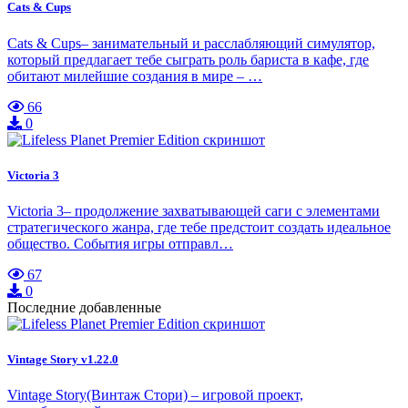
Cats & Cups
Cats & Cups– занимательный и расслабляющий симулятор,
который предлагает тебе сыграть роль бариста в кафе, где
обитают милейшие создания в мире – …
66
0
Victoria 3
Victoria 3– продолжение захватывающей саги с элементами
стратегического жанра, где тебе предстоит создать идеальное
общество. События игры отправл…
67
0
Последние добавленные
Vintage Story v1.22.0
Vintage Story(Винтаж Стори) – игровой проект,