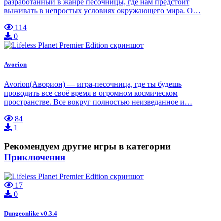
разработанный в жанре песочницы, где нам предстоит
выживать в непростых условиях окружающего мира. О…
114
0
Avorion
Avorion(Аворион) — игра-песочница, где ты будешь
проводить все своё время в огромном космическом
пространстве. Все вокруг полностью неизведанное и…
84
1
Рекомендуем другие игры в категории
Приключения
17
0
Dungeonlike v0.3.4