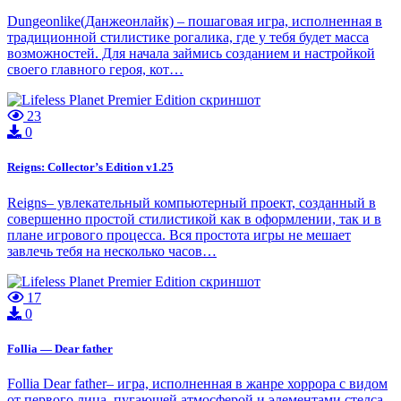
Dungeonlike(Данжеонлайк) – пошаговая игра, исполненная в
традиционной стилистике рогалика, где у тебя будет масса
возможностей. Для начала займись созданием и настройкой
своего главного героя, кот…
23
0
Reigns: Collector’s Edition v1.25
Reigns– увлекательный компьютерный проект, созданный в
совершенно простой стилистикой как в оформлении, так и в
плане игрового процесса. Вся простота игры не мешает
завлечь тебя на несколько часов…
17
0
Follia — Dear father
Follia Dear father– игра, исполненная в жанре хоррора с видом
от первого лица, пугающей атмосферой и элементами стелса.