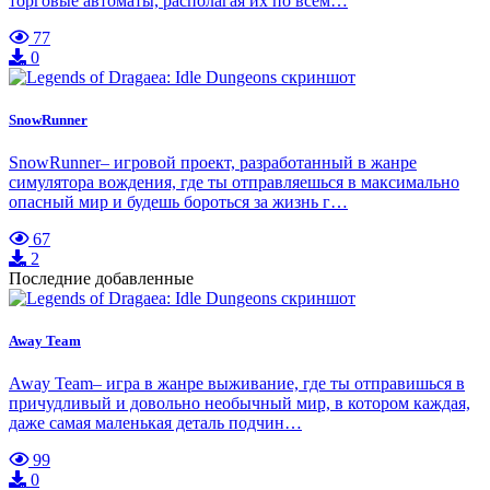
торговые автоматы, располагая их по всем…
77
0
SnowRunner
SnowRunner– игровой проект, разработанный в жанре
симулятора вождения, где ты отправляешься в максимально
опасный мир и будешь бороться за жизнь г…
67
2
Последние добавленные
Away Team
Away Team– игра в жанре выживание, где ты отправишься в
причудливый и довольно необычный мир, в котором каждая,
даже самая маленькая деталь подчин…
99
0