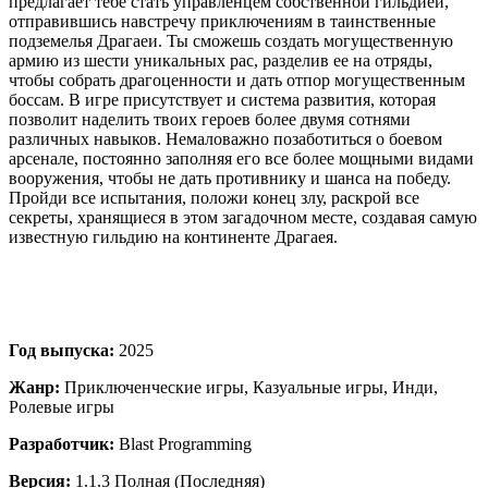
предлагает тебе стать управленцем собственной гильдией,
отправившись навстречу приключениям в таинственные
подземелья Драгаеи. Ты сможешь создать могущественную
армию из шести уникальных рас, разделив ее на отряды,
чтобы собрать драгоценности и дать отпор могущественным
боссам. В игре присутствует и система развития, которая
позволит наделить твоих героев более двумя сотнями
различных навыков. Немаловажно позаботиться о боевом
арсенале, постоянно заполняя его все более мощными видами
вооружения, чтобы не дать противнику и шанса на победу.
Пройди все испытания, положи конец злу, раскрой все
секреты, хранящиеся в этом загадочном месте, создавая самую
известную гильдию на континенте Драгаея.
Год выпуска:
2025
Жанр:
Приключенческие игры, Казуальные игры, Инди,
Ролевые игры
Разработчик:
Blast Programming
Версия:
1.1.3 Полная (Последняя)