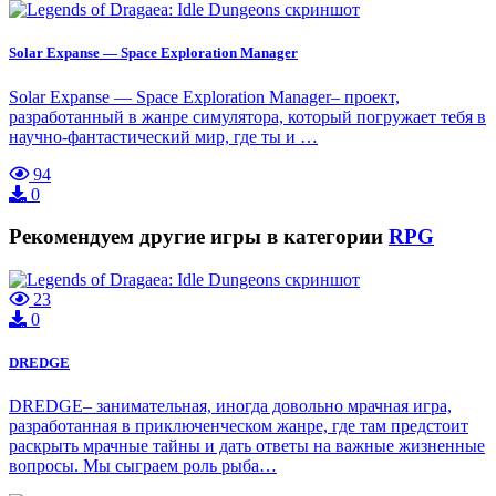
Solar Expanse — Space Exploration Manager
Solar Expanse — Space Exploration Manager– проект,
разработанный в жанре симулятора, который погружает тебя в
научно-фантастический мир, где ты и …
94
0
Рекомендуем другие игры в категории
RPG
23
0
DREDGE
DREDGE– занимательная, иногда довольно мрачная игра,
разработанная в приключенческом жанре, где там предстоит
раскрыть мрачные тайны и дать ответы на важные жизненные
вопросы. Мы сыграем роль рыба…