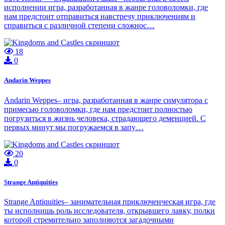
исполнении игра, разработанная в жанре головоломки, где
нам предстоит отправиться навстречу приключениям и
справиться с различной степени сложнос…
18
0
Andarin Weppes
Andarin Weppes– игра, разработанная в жанре симулятора с
примесью головоломки, где нам предстоит полностью
погрузиться в жизнь человека, страдающего деменцией. С
первых минут мы погружаемся в запу…
20
0
Strange Antiquities
Strange Antiquities– занимательная приключенческая игра, где
ты исполнишь роль исследователя, открывшего лавку, полки
которой стремительно заполняются загадочными