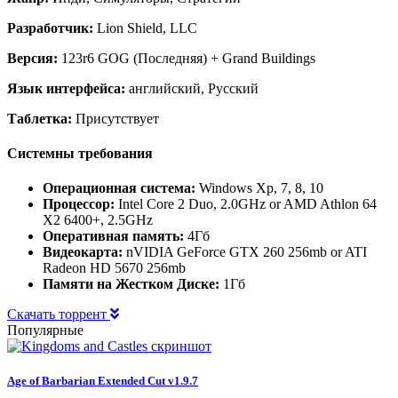
Разработчик:
Lion Shield, LLC
Версия:
123r6 GOG (Последняя) + Grand Buildings
Язык интерфейса:
английский, Русский
Таблетка:
Присутствует
Системны требования
Операционная система:
Windows Xp, 7, 8, 10
Процессор:
Intel Core 2 Duo, 2.0GHz or AMD Athlon 64
X2 6400+, 2.5GHz
Оперативная память:
4Гб
Видеокарта:
nVIDIA GeForce GTX 260 256mb or ATI
Radeon HD 5670 256mb
Памяти на Жестком Диске:
1Гб
Скачать торрент
Популярные
Age of Barbarian Extended Cut v1.9.7