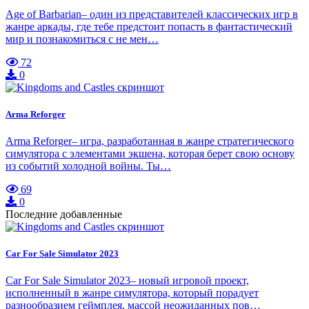
Age of Barbarian– один из представителей классических игр в
жанре аркады, где тебе предстоит попасть в фантастический
мир и познакомиться с не мен…
72
0
Arma Reforger
Arma Reforger– игра, разработанная в жанре стратегического
симулятора с элементами экшена, которая берет свою основу
из событий холодной войны. Ты…
69
0
Последние добавленные
Car For Sale Simulator 2023
Car For Sale Simulator 2023– новый игровой проект,
исполненный в жанре симулятора, который порадует
разнообразием геймплея, массой неожиданных пов…