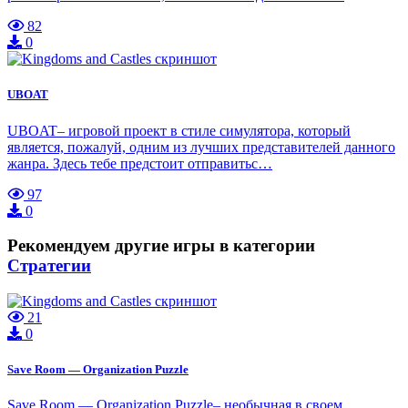
82
0
UBOAT
UBOAT– игровой проект в стиле симулятора, который
является, пожалуй, одним из лучших представителей данного
жанра. Здесь тебе предстоит отправитьс…
97
0
Рекомендуем другие игры в категории
Стратегии
21
0
Save Room — Organization Puzzle
Save Room — Organization Puzzle– необычная в своем