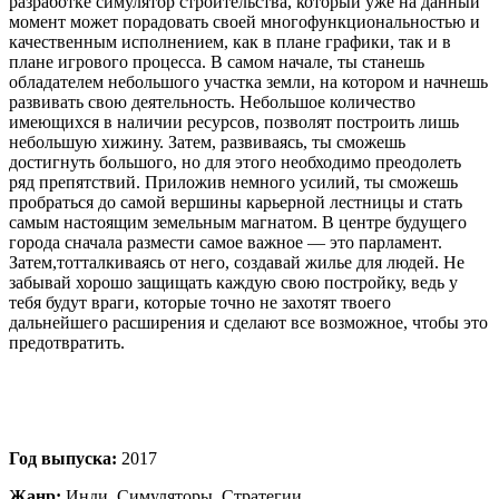
разработке симулятор строительства, который уже на данный
момент может порадовать своей многофункциональностью и
качественным исполнением, как в плане графики, так и в
плане игрового процесса. В самом начале, ты станешь
обладателем небольшого участка земли, на котором и начнешь
развивать свою деятельность. Небольшое количество
имеющихся в наличии ресурсов, позволят построить лишь
небольшую хижину. Затем, развиваясь, ты сможешь
достигнуть большого, но для этого необходимо преодолеть
ряд препятствий. Приложив немного усилий, ты сможешь
пробраться до самой вершины карьерной лестницы и стать
самым настоящим земельным магнатом. В центре будущего
города сначала размести самое важное — это парламент.
Затем,тотталкиваясь от него, создавай жилье для людей. Не
забывай хорошо защищать каждую свою постройку, ведь у
тебя будут враги, которые точно не захотят твоего
дальнейшего расширения и сделают все возможное, чтобы это
предотвратить.
Год выпуска:
2017
Жанр:
Инди, Симуляторы, Стратегии