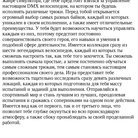
жанре симулятора, где тебе предстоит взяться за управление
настоящим DMX велосипедом, на котором ты будешь
исполнять различные трюки. Перед тобой открывается
огромный выбор самых разных байков, каждый из которых
уникален в своем исполнении, а также имеет отличительные
преимущества. У тебя будет возможность научиться управлять
каждым из них, поэтому предстоит постоянно
совершенствовать своего героя, его навыки и умения в
подобной сфере деятельности. Имеется коллекция сразу из
шести легендарных велосипедов, каждый из которых ты
сможешь настроить так, как тебе того захочется. Ты сможешь
выполнять сначала простые, а затем постепенно обучаться
самым сложным трюкам, тем самым становясь настоящим
профессионалом своего дела. Игра предоставит тебе
возможность тщательно исследовать сразу девять различных
локаций, каждая из которых подготовила для тебя массу
испытаний и заданий для выполнения. Отправляйся в
спортивный мир и стань лучшим из лучших, преодолевая
испытания и сражаясь с соперниками на одном поле действия.
Имеется вид как от первого, так и от третьего лица, что
позволит тебе глубже окунуться во всю происходящую
атмосферу, а также сбоку пронаблюдать за своей проделанной
работой.