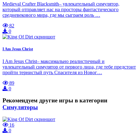
Medieval Crafter Blacksmith– увлекательный симулятор,
который отправляет нас на просторы фантастического
средневекового мира, где мы сыграем роль …
82
0
I Am Jesus Christ
I Am Jesus Christ– максимально реалистичный и
увлекательный симулятор от первого лица, где тебе предстоит
пройти тернистый путь Спасителя из Новог…
89
0
Рекомендуем другие игры в категории
Симуляторы
16
0