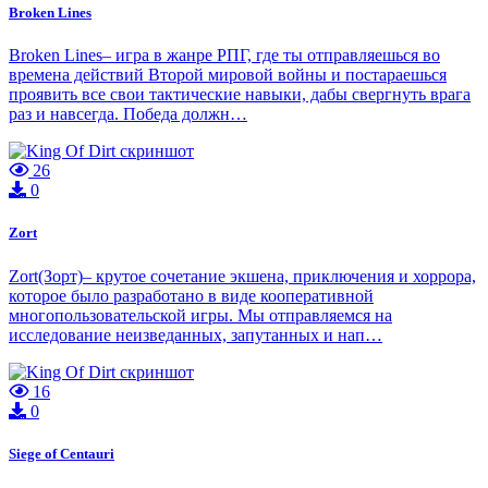
Broken Lines
Broken Lines– игра в жанре РПГ, где ты отправляешься во
времена действий Второй мировой войны и постараешься
проявить все свои тактические навыки, дабы свергнуть врага
раз и навсегда. Победа должн…
26
0
Zort
Zort(Зорт)– крутое сочетание экшена, приключения и хоррора,
которое было разработано в виде кооперативной
многопользовательской игры. Мы отправляемся на
исследование неизведанных, запутанных и нап…
16
0
Siege of Centauri