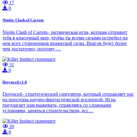
17
0
Ninjin: Clash of Carrots
Ninjin Clash of Carrots– ритмическая игра, которая отправит
тебя в красочный мир, чтобы ты всеми силами истребил на
нем всех сторонников вражеской силы. Врагов будет более
чем достаточно, поэтому …
31
0
Desynced v1.0
Desynced– стратегический симулятор, который отправляет нас
на просторы научно-фантастической вселенной. Игра
предлагает нам выживать, справляясь со сложными
условиями, заняться строительством, исс…
20
0