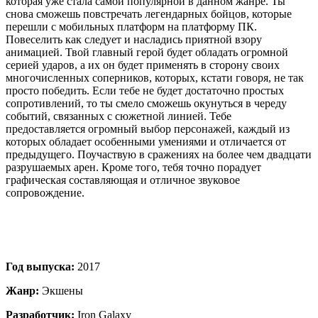
которая уже стала самой популярной в данном жанре. Ты
снова сможешь повстречать легендарных бойцов, которые
перешли с мобильных платформ на платформу ПК.
Повеселить как следует и насладись приятной взору
анимацией. Твой главный герой будет обладать огромной
серией ударов, а их он будет применять в сторону своих
многочисленных соперников, которых, кстати говоря, не так
просто победить. Если тебе не будет достаточно простых
сопротивлений, то ты смело сможешь окунуться в череду
событий, связанных с сюжетной линией. Тебе
предоставляется огромный выбор персонажей, каждый из
которых обладает особенными умениями и отличается от
предыдущего. Поучаствую в сражениях на более чем двадцати
разрушаемых арен. Кроме того, тебя точно порадует
графическая составляющая и отличное звуковое
сопровождение.
Год выпуска:
2017
Жанр:
Экшены
Разработчик:
Iron Galaxy