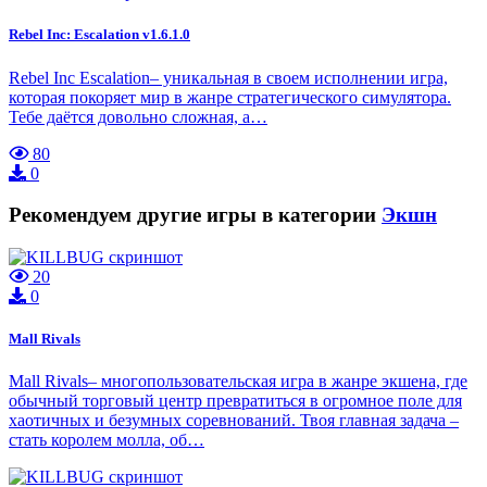
Rebel Inc: Escalation v1.6.1.0
Rebel Inc Escalation– уникальная в своем исполнении игра,
которая покоряет мир в жанре стратегического симулятора.
Тебе даётся довольно сложная, а…
80
0
Рекомендуем другие игры в категории
Экшн
20
0
Mall Rivals
Mall Rivals– многопользовательская игра в жанре экшена, где
обычный торговый центр превратиться в огромное поле для
хаотичных и безумных соревнований. Твоя главная задача –
стать королем молла, об…