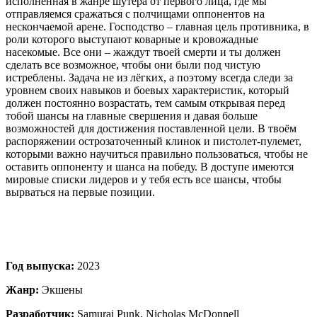
исполненная в жанре шутера от первого лица, где мы
отправляемся сражаться с полчищами оппонентов на
нескончаемой арене. Господство – главная цель противника, в
роли которого выступают коварные и кровожадные
насекомые. Все они – жаждут твоей смерти и ты должен
сделать все возможное, чтобы они были под чистую
истреблены. Задача не из лёгких, а поэтому всегда следи за
уровнем своих навыков и боевых характеристик, который
должен постоянно возрастать, тем самым открывая перед
тобой шансы на главные свершения и давая больше
возможностей для достижения поставленной цели. В твоём
распоряжении острозаточенный клинок и пистолет-пулемет,
которыми важно научиться правильно пользоваться, чтобы не
оставить оппоненту и шанса на победу. В доступе имеются
мировые списки лидеров и у тебя есть все шансы, чтобы
вырваться на первые позиции.
Год выпуска:
2023
Жанр:
Экшены
Разработчик:
Samurai Punk, Nicholas McDonnell