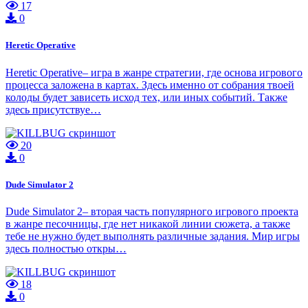
17
0
Heretic Operative
Heretic Operative– игра в жанре стратегии, где основа игрового
процесса заложена в картах. Здесь именно от собрания твоей
колоды будет зависеть исход тех, или иных событий. Также
здесь присутствуе…
20
0
Dude Simulator 2
Dude Simulator 2– вторая часть популярного игрового проекта
в жанре песочницы, где нет никакой линии сюжета, а также
тебе не нужно будет выполнять различные задания. Мир игры
здесь полностью откры…
18
0