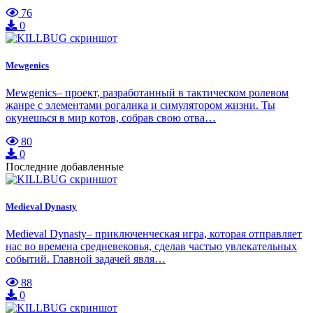
76
0
Mewgenics
Mewgenics– проект, разработанный в тактическом ролевом
жанре с элементами рогалика и симулятором жизни. Ты
окунешься в мир котов, собрав свою отва…
80
0
Последние добавленные
Medieval Dynasty
Medieval Dynasty– приключенческая игра, которая отправляет
нас во времена средневековья, сделав частью увлекательных
событий. Главной задачей явля…
88
0