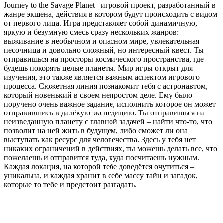
Journey to the Savage Planet– игровой проект, разработанный в
жанре экшена, действия в котором будут происходить с видом
от первого лица. Игра представляет собой динамичную,
яркую и безумную смесь сразу нескольких жанров:
выживание в необычном и опасном мире, увлекательная
песочница и довольно сложный, но интересный квест. Ты
отправишься на просторы космического пространства, где
будешь покорять целые планеты. Мир игры открыт для
изучения, это также является важным аспектом игрового
процесса. Сюжетная линия познакомит тебя с астронавтом,
который новенький в своем непростом деле. Ему было
поручено очень важное задание, исполнить которое он может
отправившись в далёкую экспедицию. Ты отправишься на
неизведанную планету с главной задачей – найти что-то, что
позволит на ней жить в будущем, либо сможет ли она
выступать как ресурс для человечества. Здесь у тебя нет
никаких ограничений в действиях, ты можешь делать все, что
пожелаешь и отправится туда, куда посчитаешь нужным.
Каждая локация, на которой тебе доведётся очутиться –
уникальна, и каждая хранит в себе массу тайн и загадок,
которые то тебе и предстоит разгадать.