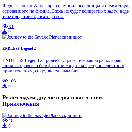
Regular Human Workshop– сочетание песочницы и симулятора,
основанного на физике. Здесь не будет конкретных задач, ведь
тебе предстоит бросать разл…
91
0
ENDLESS Legend 2
ENDLESS Legend 2– ролевая стратегическая игра, которая
вновь отправит тебя в фэнтези мир, навстречу невероятным
приключениям, сокрушительным битва…
103
0
Рекомендуем другие игры в категории
Приключения
18
0