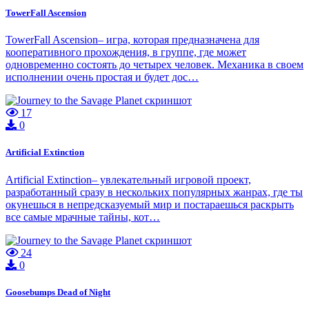
TowerFall Ascension
TowerFall Ascension– игра, которая предназначена для
кооперативного прохождения, в группе, где может
одновременно состоять до четырех человек. Механика в своем
исполнении очень простая и будет дос…
17
0
Artificial Extinction
Artificial Extinction– увлекательный игровой проект,
разработанный сразу в нескольких популярных жанрах, где ты
окунешься в непредсказуемый мир и постараешься раскрыть
все самые мрачные тайны, кот…
24
0
Goosebumps Dead of Night