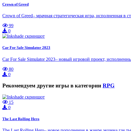
Crown of Greed
Crown of Greed– мрачная стратегическая игра, исполненная в 
99
0
Car For Sale Simulator 2023
Car For Sale Simulator 2023– новый игровой проект, исполне
80
0
Рекомендуем другие игры в категории
RPG
15
0
The Last Rolling Hero
The Last Rolling Hero– новое пополнение в жанре экшена,где т