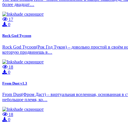
более двадцат…
17
0
Rock God Tycoon
Rock God Tycoon(Рок Год Тукон) – довольно простой в своём и
которую продвинешь в…
18
0
From Dust v1.3
From Dust(Фром Даст) – виртуальная вселенная, основанная в ст
небольшое племя, ко…
18
0