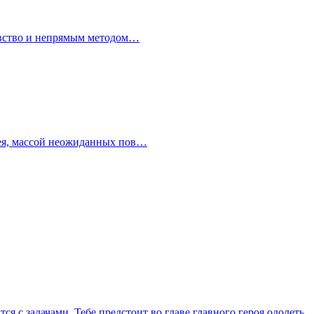
левство и непрямым методом…
плея, массой неожиданных пов…
я с задачами. Тебе предстоит во главе главного героя одолеть