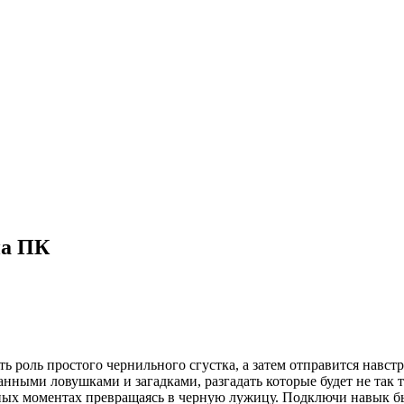
на ПК
ть роль простого чернильного сгустка, а затем отправится нав
анными ловушками и загадками, разгадать которые будет не так
ных моментах превращаясь в черную лужицу. Подключи навык быс