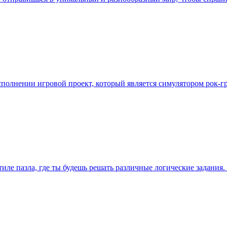
сполнении игровой проект, который является симулятором рок-г
иле пазла, где ты будешь решать различные логические задания. 