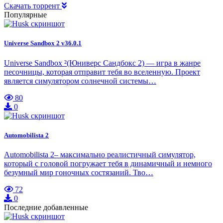
Скачать торрент
Популярные
Universe Sandbox 2 v36.0.1
Universe Sandbox ²(Юниверс Сандбокс 2) — игра в жанре
песочницы, которая отправит тебя во вселенную. Проект
является симулятором солнечной системы…
80
0
Automobilista 2
Automobilista 2– максимально реалистичный симулятор,
который с головой погружает тебя в динамичный и немного
безумный мир гоночных состязаний. Тво…
72
0
Последние добавленные