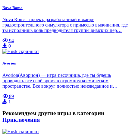
Nova Roma
Nova Roma– проект, разработанный в жанре
градостроительного симулятора с примесью выживания, где
ты исполнишь роль предводителя группы римских пер…
94
0
Avorion
Avorion(Аворион) — игра-песочница, где ты будешь
проводить все своё время в огромном космическом
пространстве. Все вокруг полностью неизведанное и…
89
1
Рекомендуем другие игры в категории
Приключения