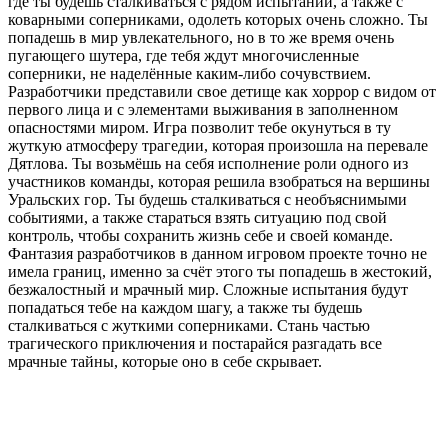
где ты будешь сталкиваться с рядом испытаний, а также с
коварными соперниками, одолеть которых очень сложно. Ты
попадешь в мир увлекательного, но в то же время очень
пугающего шутера, где тебя ждут многочисленные
соперники, не наделённые каким-либо сочувствием.
Разработчики представили свое детище как хоррор с видом от
первого лица и с элементами выживания в заполненном
опасностями миром. Игра позволит тебе окунуться в ту
жуткую атмосферу трагедии, которая произошла на перевале
Дятлова. Ты возьмёшь на себя исполнение роли одного из
участников команды, которая решила взобраться на вершины
Уральских гор. Ты будешь сталкиваться с необъяснимыми
событиями, а также стараться взять ситуацию под свой
контроль, чтобы сохранить жизнь себе и своей команде.
Фантазия разработчиков в данном игровом проекте точно не
имела границ, именно за счёт этого ты попадешь в жестокий,
безжалостный и мрачный мир. Сложные испытания будут
попадаться тебе на каждом шагу, а также ты будешь
сталкиваться с жуткими соперниками. Стань частью
трагического приключения и постарайся разгадать все
мрачные тайны, которые оно в себе скрывает.