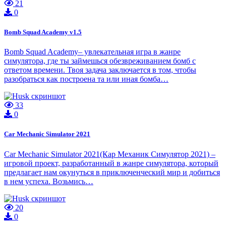
21
0
Bomb Squad Academy v1.5
Bomb Squad Academy– увлекательная игра в жанре
симулятора, где ты займешься обезвреживанием бомб с
ответом времени. Твоя задача заключается в том, чтобы
разобраться как построена та или иная бомба…
33
0
Car Mechanic Simulator 2021
Car Mechanic Simulator 2021(Кар Механик Симулятор 2021) –
игровой проект, разработанный в жанре симулятора, который
предлагает нам окунуться в приключенческий мир и добиться
в нем успеха. Возьмись…
20
0