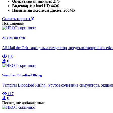
Оперативная память:
2Гб
Видеокарта:
Intel HD 4400
Памяти на Жестком Диске:
200Мб
Скачать торрент
Популярные
All Hail the Orb
All Hail the Orb– аркадный симулятор, представляющий из се
107
0
Vampires: Bloodlord Rising
Vampires Bloodlord Rising– крутое сочетание симулятора, экш
117
0
Последние добавленные