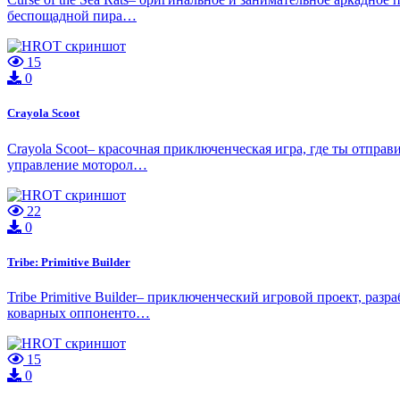
беспощадной пира…
15
0
Crayola Scoot
Crayola Scoot– красочная приключенческая игра, где ты отправ
управление моторол…
22
0
Tribe: Primitive Builder
Tribe Primitive Builder– приключенческий игровой проект, раз
коварных оппоненто…
15
0