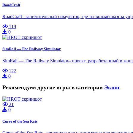
RoadCraft
RoadCraft– занимательный симулятор, где ты возьмёшься за у
119
0
SimRail — The Railway Simulator
SimRail — The Railway Simulator– проект, разработанный в жан
122
0
Рекомендуем другие игры в категории
Экшн
21
0
Curse of the Sea Rats
Curse of the Sea Rats– оригинальное и занимательное аркадное