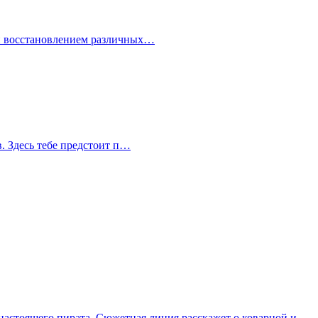
 и восстановлением различных…
в. Здесь тебе предстоит п…
и настоящего пирата. Сюжетная линия расскажет о коварной и