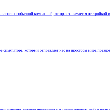
правление необычной компанией, которая занимается отстройкой
ре симулятора, который отправляет нас на просторы мира поездо
 приключение, которое предлагает нам почувствовать себя в рол