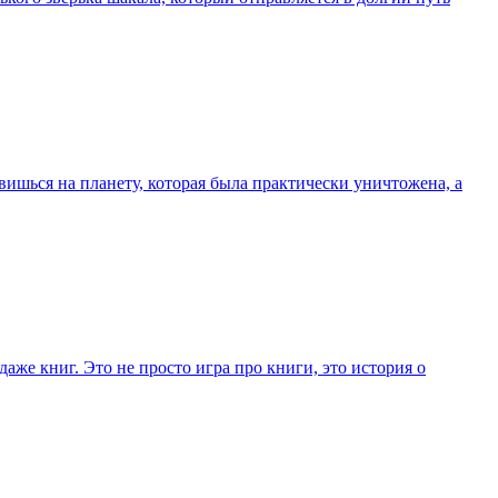
ишься на планету, которая была практически уничтожена, а
аже книг. Это не просто игра про книги, это история о