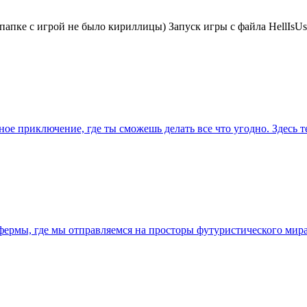
 папке с игрой не было кириллицы) Запуск игры с файла HellIsU
ое приключение, где ты сможешь делать все что угодно. Здесь 
р фермы, где мы отправляемся на просторы футуристического ми