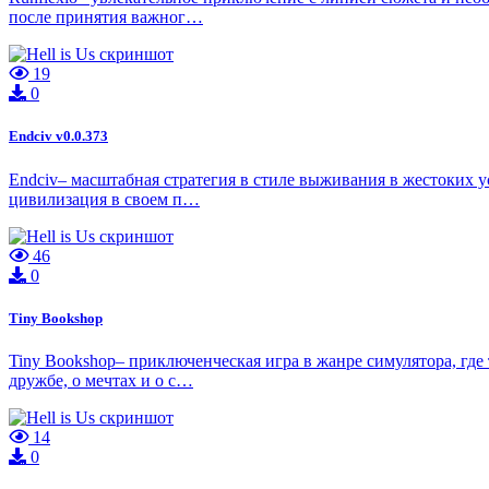
после принятия важног…
19
0
Endciv v0.0.373
Endciv– масштабная стратегия в стиле выживания в жестоких 
цивилизация в своем п…
46
0
Tiny Bookshop
Tiny Bookshop– приключенческая игра в жанре симулятора, где
дружбе, о мечтах и о с…
14
0