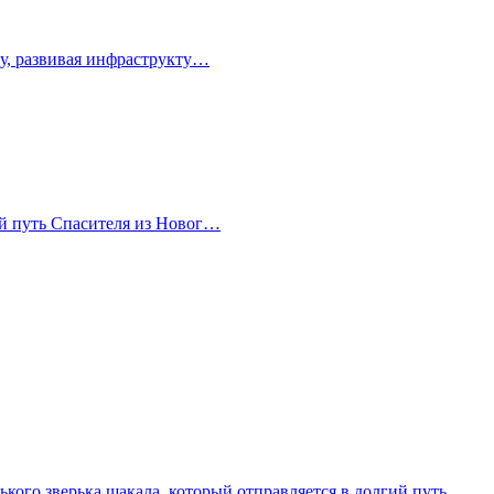
зу, развивая инфраструкту…
тый путь Спасителя из Новог…
кого зверька шакала, который отправляется в долгий путь