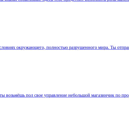
условиях окружающего, полностью разрушенного мира. Ты отправ
 ты возьмёшь пол свое управление небольшой магазинчик по прод