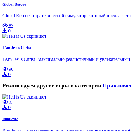
Global Rescue
Global Rescue– стратегический симулятор, который предлагает 
83
0
I Am Jesus Christ
I Am Jesus Christ– максимально реалистичный и увлекательный
90
0
Рекомендуем другие игры в категории
Приключе
23
0
Runflexio
Runflexio– увлекательное приключение с линией сюжета и необ