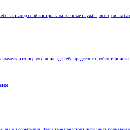
тебе взять под свой контроль экстренные службы, выстраивая ба
 симулятор от первого лица, где тебе предстоит пройти тернис
ния
ычными событиями. Здесь тебе предстоит исполнить роль малень