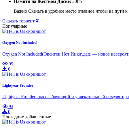
Памяти на Жестком Диске:
30Гб
Важно Скачать в удобное место (главное чтобы на пути к
Скачать торрент
Популярные
Oxygen Not Included
Oxygen Not Included(Оксиген Нот Инклудед) — новое невероятн
99
0
Lightyear Frontier
Lightyear Frontier– расслабляющий и увлекательный симулято
93
0
Последние добавленные