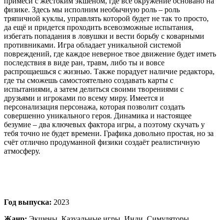
примеси с жестоким экшеном, где все окружение основано на
физике. Здесь мы исполним необычную роль – роль
тряпичной куклы, управлять которой будет не так то просто,
да ещё и придется проходить всевозможные испытания,
избегать попадания в ловушки и вести борьбу с коварными
противниками. Игра обладает уникальной системой
повреждений, где каждое неверное твое движение будет иметь
последствия в виде ран, травм, либо ты и вовсе
распрощаешься с жизнью. Также порадует наличие редактора,
где ты сможешь самостоятельно создавать карты с
испытаниями, а затем делиться своими творениями с
друзьями и игроками по всему миру. Имеется и
персонализация персонажа, которая позволит создать
совершенно уникального героя. Динамика и настоящее
безумие – два ключевых фактора игры, а поэтому скучать у
тебя точно не будет времени. Графика довольно простая, но за
счёт отлично продуманной физики создаёт реалистичную
атмосферу.
Год выпуска:
2023
Жанр:
Экшены, Казуальные игры, Инди, Симуляторы