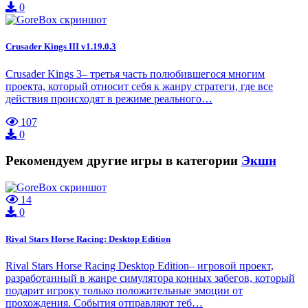
0
Crusader Kings III v1.19.0.3
Crusader Kings 3– третья часть полюбившегося многим
проекта, который относит себя к жанру стратеги, где все
действия происходят в режиме реального…
107
0
Рекомендуем другие игры в категории
Экшн
14
0
Rival Stars Horse Racing: Desktop Edition
Rival Stars Horse Racing Desktop Edition– игровой проект,
разработанный в жанре симулятора конных забегов, который
подарит игроку только положительные эмоции от
прохождения. События отправляют теб…