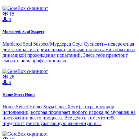
15
0
Murdered: Soul Suspect
Murdered Soul Suspect(Мурдеред Соул Суспект) – невероятная
детективная история с неожиданными поворотами событий и
динамикой прохождения испытаний. Здесь тебе предстоит
сыграть роль профессиональн…
26
0
Home Sweet Home
Home Sweet Home(Хоум Свит Хоум) – игра в хоррор
исполнении, которая пробирает любого игрока до мурашек на
протяжении всего процесса. Все дело в том, что тебе
предстоит узнать ужасающую жизненную и…