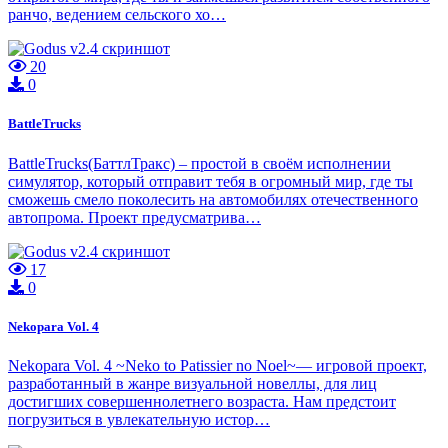
ранчо, ведением сельского хо…
20
0
BattleTrucks
BattleTrucks(БаттлТракс) – простой в своём исполнении
симулятор, который отправит тебя в огромный мир, где ты
сможешь смело поколесить на автомобилях отечественного
автопрома. Проект предусматрива…
17
0
Nekopara Vol. 4
Nekopara Vol. 4 ~Neko to Patissier no Noel~— игровой проект,
разработанный в жанре визуальной новеллы, для лиц
достигших совершеннолетнего возраста. Нам предстоит
погрузиться в увлекательную истор…