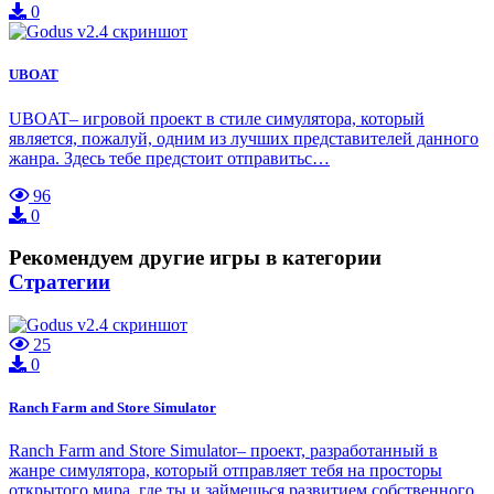
0
UBOAT
UBOAT– игровой проект в стиле симулятора, который
является, пожалуй, одним из лучших представителей данного
жанра. Здесь тебе предстоит отправитьс…
96
0
Рекомендуем другие игры в категории
Стратегии
25
0
Ranch Farm and Store Simulator
Ranch Farm and Store Simulator– проект, разработанный в
жанре симулятора, который отправляет тебя на просторы
открытого мира, где ты и займешься развитием собственного