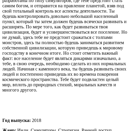
разработаны по типу симуляторов, где тебе предстоит стать
самим богом, и отправится на правление планетой, взяв под
свой тотальный контроль все аспекты деятельности. Ты
будешь контролировать довольно небольшой населенный
пункт, который ты затем должен будешь всячески развивать и
расширять. По мере того, как будет развиваться твоя
цивилизация, будет и усовершенствоваться все поселение. Но
не думай, здесь тебе не предстоит сражаться с толпами
монстров, здесь ты полностью будешь заниматься развитием
собственной цивилизации, которую приведешь к мировому
господству в конечном итоге. Но стоит отметить важный
факт: все население будет являться дикарями изначально, а
тебе, в свою очередь, необходимо сделать из них нормальных
людей. Начиная с каменного века, ты будешь развивать своих
людей и постепенно приведешь их во времена покорения
космического пространства. Тебе будет подвластен целый
мир, вплоть до природных стихий, моральных качеств и
многого другого.
Год выпуска:
2018
Жанр:
Инди, Симуляторы, Стратегии, Ранний доступ