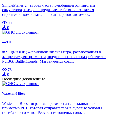
SimplePlanes 2– вторая часть полюбившегося многим
симулятора, который предлагает тебе вновь заняться
строительством летательных аппаратов, автомоб…
90
0
inZOI
inZOI(инЗОЙ) – приключенческая игра, разработанная в
жанре симулятора жизни, представленная от разработчиков
PUBG: Battlegrounds. Мы займёмся созд…
76
0
Последние добавленные
Wasteland Bites
Wasteland Bites– игра в жанре экшена на выживание с
примесью РПГ, которая отправит тебя в суровые условия
погибающего мира. Ресурсы истощены, голо…