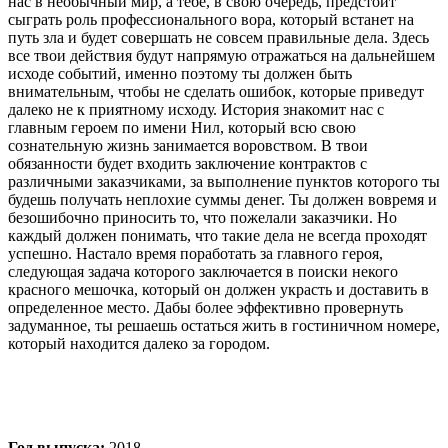
нас в необычный мир, а тебе, в свою очередь, предстоит
сыграть роль профессионального вора, который встанет на
путь зла и будет совершать не совсем правильные дела. Здесь
все твои действия будут напрямую отражаться на дальнейшем
исходе событий, именно поэтому ты должен быть
внимательным, чтобы не сделать ошибок, которые приведут
далеко не к приятному исходу. История знакомит нас с
главным героем по имени Нил, который всю свою
сознательную жизнь занимается воровством. В твои
обязанности будет входить заключение контрактов с
различными заказчиками, за выполнение пунктов которого ты
будешь получать неплохие суммы денег. Ты должен вовремя и
безошибочно приносить то, что пожелали заказчики. Но
каждый должен понимать, что такие дела не всегда проходят
успешно. Настало время поработать за главного героя,
следующая задача которого заключается в поиски некого
красного мешочка, который он должен украсть и доставить в
определенное место. Дабы более эффективно провернуть
задуманное, ты решаешь остаться жить в гостиничном номере,
который находится далеко за городом.
Год выпуска:
2018