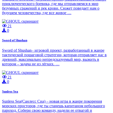
приключенческого боевика, где мы отправляемся в мир
безумных сражений и рек крови. Сюжет поведает нам о
будущем человечества, где все живое …
21
0
Sword of Shushan
Sword of Shushan– игровой проект, разработанный в жанре
тактической пошаговой стратегии, которая отправляет нас в
древний, максимально непредсказуемый мир, выжить в
котором – задача не из лёгких. …
21
0
Sunless Sea
Sunless Sea(Санлесс Сиа) – новая игра в жанре покорения
морских просторов, где ты станешь капитаном небольшого
пароход. Собери свою команду, надели ее отвагой и