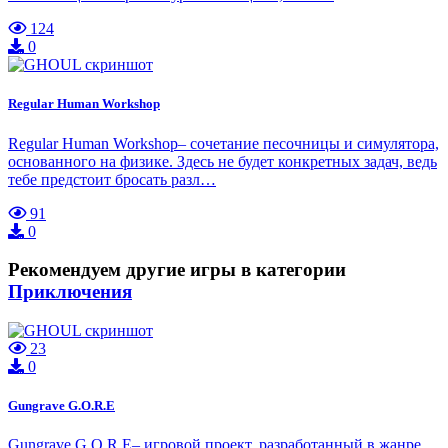
124
0
Regular Human Workshop
Regular Human Workshop– сочетание песочницы и симулятора,
основанного на физике. Здесь не будет конкретных задач, ведь
тебе предстоит бросать разл…
91
0
Рекомендуем другие игры в категории
Приключения
23
0
Gungrave G.O.R.E
Gungrave G.O.R.E– игровой проект, разработанный в жанре