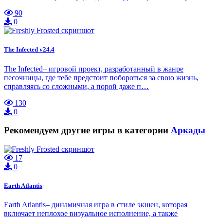
90
0
The Infected v24.4
The Infected– игровой проект, разработанный в жанре
песочницы, где тебе предстоит побороться за свою жизнь,
справляясь со сложными, а порой даже п…
130
0
Рекомендуем другие игры в категории
Аркады
17
0
Earth Atlantis
Earth Atlantis– динамичная игра в стиле экшен, которая
включает неплохое визуальное исполнение, а также