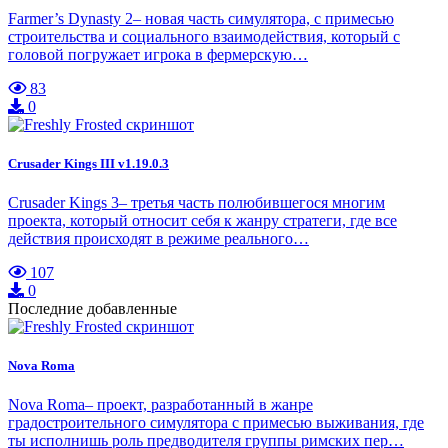
Farmer’s Dynasty 2– новая часть симулятора, с примесью
строительства и социального взаимодействия, который с
головой погружает игрока в фермерскую…
83
0
Crusader Kings III v1.19.0.3
Crusader Kings 3– третья часть полюбившегося многим
проекта, который относит себя к жанру стратеги, где все
действия происходят в режиме реального…
107
0
Последние добавленные
Nova Roma
Nova Roma– проект, разработанный в жанре
градостроительного симулятора с примесью выживания, где
ты исполнишь роль предводителя группы римских пер…