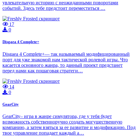
увлекательную историю с неожиданными поворотами
событий. Здесь тебе предстоит переместиться …
17
0
Disgaea 4 Complete+
Disgaea 4 Complete+— так называемый модифицированный
порт для уже знакомой нам тактической ролевой игры. Что
касается основного жанра, то данный проект предстанет
перед нами как пошаговая стратеги…
14
0
GearCity
GearCity– игра в жанре симулятора, где у тебя будет
возможность собственноручно создать могущественную
компанию, а затем взяться за ее развитие и модификацию. Под
твое управление попадает каждый а…