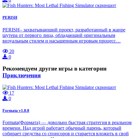
PERISH
PERISH– захватывающий проект, разработанный в жанре
шутера от первого лица, обладающий оригинальным
визуальным стилем и насыщенным игровым процесс…
20
0
Рекомендуем другие игры в категории
Приключения
17
0
Formata v1.0.0
Formata(Формата) — довольно быстрая стратегия в реальном
времени. Над игрой работает обычный парень, который
собирает средства со спонсоров и старается вложить в свой