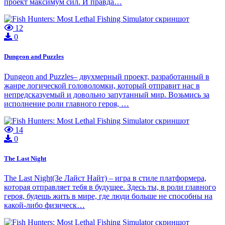
проект максимум сил. И правда…
12
0
Dungeon and Puzzles
Dungeon and Puzzles– двухмерный проект, разработанный в
жанре логической головоломки, который отправит нас в
непредсказуемый и довольно запутанный мир. Возьмись за
исполнение роли главного героя, …
14
0
The Last Night
The Last Night(Зе Лайст Найт) – игра в стиле платформера,
которая отправляет тебя в будущее. Здесь ты, в роли главного
героя, будешь жить в мире, где люди больше не способны на
какой-либо физическ…