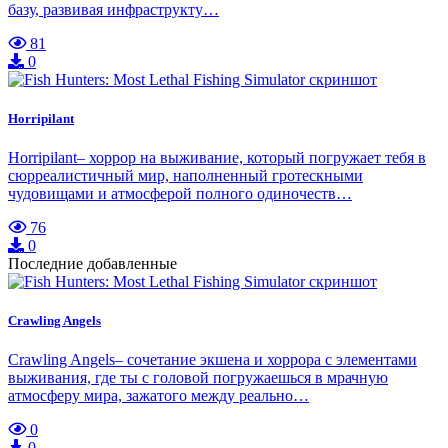
базу, развивая инфраструкту…
81
0
Horripilant
Horripilant– хоррор на выживание, который погружает тебя в
сюрреалистичный мир, наполненный гротескными
чудовищами и атмосферой полного одиночеств…
76
0
Последние добавленные
Crawling Angels
Crawling Angels– сочетание экшена и хоррора с элементами
выживания, где ты с головой погружаешься в мрачную
атмосферу мира, зажатого между реально…
0
0